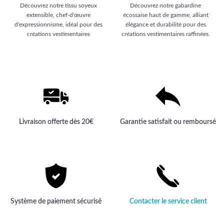
20,00 €.
actuel est :
Découvrez notre tissu soyeux
Découvrez notre gabardine
15,99 €.
extensible, chef-d'œuvre
écossaise haut de gamme, alliant
d'expressionnisme, idéal pour des
élégance et durabilité pour des
créations vestimentaires
créations vestimentaires raffinées.
exclusives. Offrez-vous l'élégance
et la qualité inégalée d'un textile
haut de gamme.
Livraison offerte dès 20€
Garantie satisfait ou remboursé
Système de paiement sécurisé
Contacter le service client