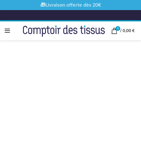
🎁Livraison offerte dès 20€
0
/
0,00
€