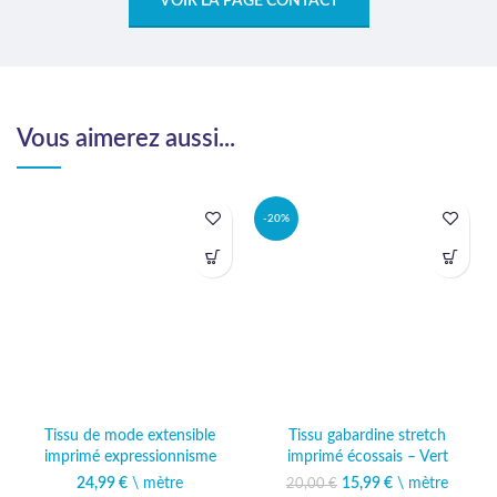
VOIR LA PAGE CONTACT
Vous aimerez aussi...
-20%
Tissu de mode extensible
Tissu gabardine stretch
imprimé expressionnisme
imprimé écossais – Vert
24,99
€
\ mètre
15,99
Le prix initial était :
€
\ mètre
Le prix
20,00
€