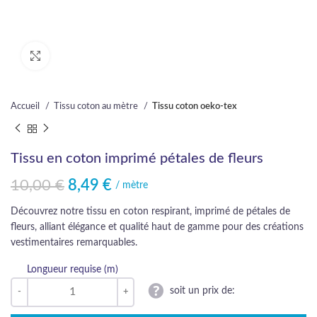
Cliquez pour agrandir
Accueil
Tissu coton au mètre
Tissu coton oeko-tex
Tissu en coton imprimé pétales de fleurs
10,00
€
8,49
€
Le prix initial était : 10,00 €.
Le prix actuel est : 8,49 €.
/ mètre
Découvrez notre tissu en coton respirant, imprimé de pétales de
fleurs, alliant élégance et qualité haut de gamme pour des créations
vestimentaires remarquables.
Longueur requise (m)
soit un prix de: