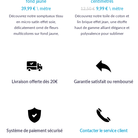
fond jaune
centimètres
39,99
€
\ mètre
9,99
Le prix initial était :
€
\ mètre
Le prix actuel
12,50
€
12,50 €.
est : 9,99 €.
Découvrez notre somptueux tissu
Découvrez notre toile de coton et
en micro-satin effet soie,
lin brique effet jean, une étoffe
délicatement orné de fleurs
haut de gamme alliant élégance et
multicolores sur fond jaune,
polyvalence pour sublimer
offrant une qualité haut de gamme
ameublement et habillement.
pour des créations vestimentaires
élégantes et sophistiquées.
Livraison offerte dès 20€
Garantie satisfait ou remboursé
Système de paiement sécurisé
Contacter le service client