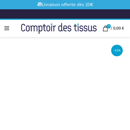
🎁Livraison offerte dès 20€
0
/
0,00
€
-15%