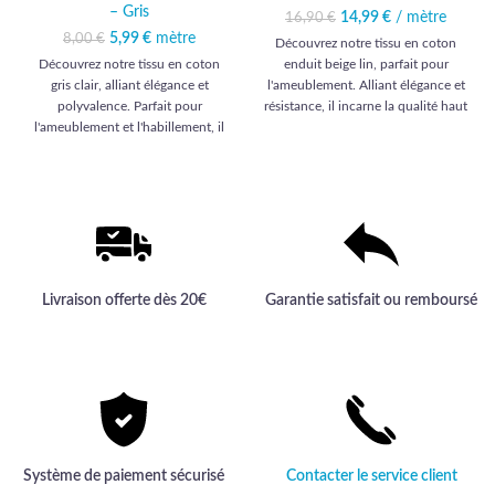
– Gris
14,99
Le prix initial était :
€
/ mètre
Le prix
16,90
€
16,90 €.
actuel est :
5,99
Le prix initial était :
€
mètre
Le prix actuel
8,00
€
Découvrez notre tissu en coton
14,99 €.
8,00 €.
est : 5,99 €.
Découvrez notre tissu en coton
enduit beige lin, parfait pour
gris clair, alliant élégance et
l'ameublement. Alliant élégance et
polyvalence. Parfait pour
résistance, il incarne la qualité haut
l'ameublement et l'habillement, il
de gamme pour sublimer votre
habillera vos projets d'une qualité
intérieur avec style et durabilité.
haut de gamme inégalée.
Livraison offerte dès 20€
Garantie satisfait ou remboursé
Système de paiement sécurisé
Contacter le service client