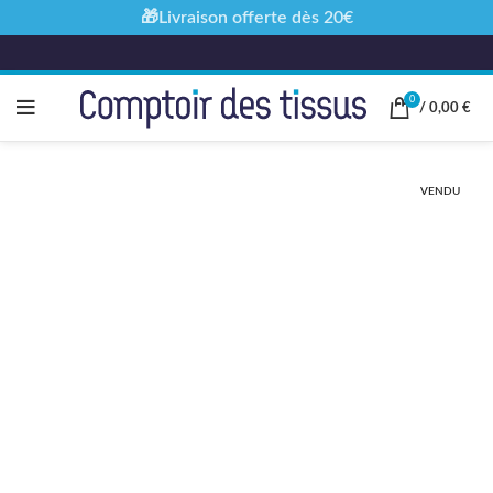
🎁Livraison offerte dès 20€
0
/
0,00
€
VENDU