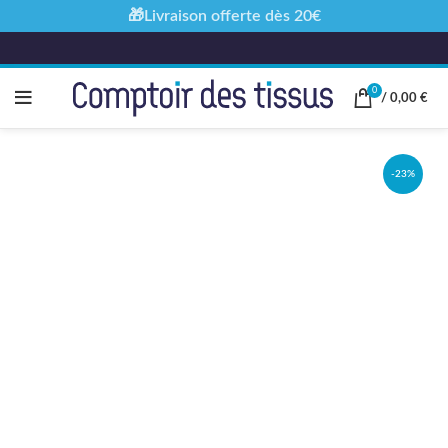
🎁Livraison offerte dès 20€
0
/
0,00
€
-23%