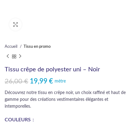
Cliquez pour agrandir
Accueil
Tissu en promo
Tissu crêpe de polyester uni – Noir
26,00
€
19,99
€
Le prix initial était : 26,00 €.
Le prix actuel est : 19,99 €.
mètre
Découvrez notre tissu en crêpe noir, un choix raffiné et haut de
gamme pour des créations vestimentaires élégantes et
intemporelles.
COULEURS