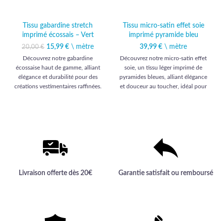
Tissu gabardine stretch
Tissu micro-satin effet soie
imprimé écossais – Vert
imprimé pyramide bleu
15,99
Le prix initial était :
€
\ mètre
Le prix
39,99
€
\ mètre
20,00
€
20,00 €.
actuel est :
Découvrez notre gabardine
Découvrez notre micro-satin effet
15,99 €.
écossaise haut de gamme, alliant
soie, un tissu léger imprimé de
élégance et durabilité pour des
pyramides bleues, alliant élégance
créations vestimentaires raffinées.
et douceur au toucher, idéal pour
des créations vestimentaires haut
de gamme.
Livraison offerte dès 20€
Garantie satisfait ou remboursé