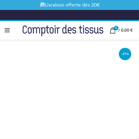
🎁Livraison offerte dès 20€
0
/
0,00
€
-29%