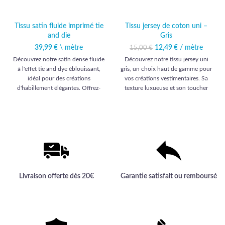
Tissu satin fluide imprimé tie
Tissu jersey de coton uni –
and die
Gris
39,99
€
\ mètre
12,49
Le prix initial était :
€
/ mètre
Le prix
15,00
€
15,00 €.
actuel est :
Découvrez notre satin dense fluide
Découvrez notre tissu jersey uni
12,49 €.
à l'effet tie and dye éblouissant,
gris, un choix haut de gamme pour
idéal pour des créations
vos créations vestimentaires. Sa
d'habillement élégantes. Offrez-
texture luxueuse et son toucher
vous l'expérience du luxe et la
doux en font l'allié idéal pour des
sophistication avec notre tissu
réalisations élégantes et
haut de gamme.
confortables.
Livraison offerte dès 20€
Garantie satisfait ou remboursé