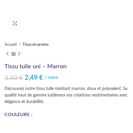
Cliquez pour agrandir
Accueil
Tissu en promo
Tissu tulle uni – Marron
3,50
€
2,49
€
Le prix initial était : 3,50 €.
Le prix actuel est : 2,49 €.
/ mètre
Découvrez notre tissu tulle résistant marron, doux et polyvalent. Sa
qualité haut de gamme sublimera vos créations vestimentaires avec
élégance et durabilité.
COULEURS