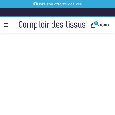
🎁Livraison offerte dès 20€
0
/
0,00
€