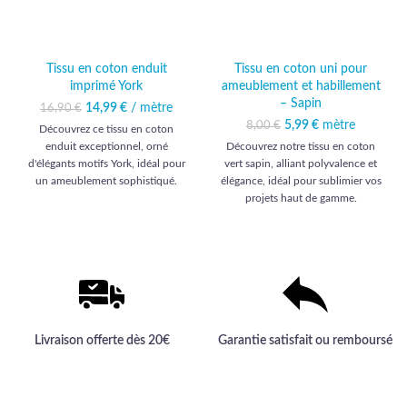
Tissu en coton enduit
Tissu en coton uni pour
imprimé York
ameublement et habillement
– Sapin
14,99
Le prix initial était :
€
/ mètre
Le prix
16,90
€
16,90 €.
actuel est :
5,99
Le prix initial était :
€
mètre
Le prix actuel
8,00
€
Découvrez ce tissu en coton
14,99 €.
8,00 €.
est : 5,99 €.
enduit exceptionnel, orné
Découvrez notre tissu en coton
d'élégants motifs York, idéal pour
vert sapin, alliant polyvalence et
un ameublement sophistiqué.
élégance, idéal pour sublimier vos
Qualité haut de gamme assurée
projets haut de gamme.
pour une expérience esthétique et
durable.
Livraison offerte dès 20€
Garantie satisfait ou remboursé