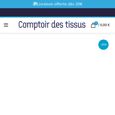
🎁Livraison offerte dès 20€
0
/
0,00
€
-43%