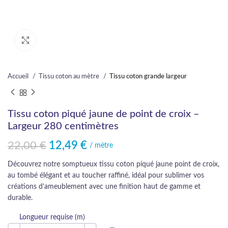
Cliquez pour agrandir
Accueil
Tissu coton au mètre
Tissu coton grande largeur
Tissu coton piqué jaune de point de croix –
Largeur 280 centimètres
22,00
€
12,49
€
Le prix initial était : 22,00 €.
Le prix actuel est : 12,49 €.
/ mètre
Découvrez notre somptueux tissu coton piqué jaune point de croix,
au tombé élégant et au toucher raffiné, idéal pour sublimer vos
créations d’ameublement avec une finition haut de gamme et
durable.
Longueur requise (m)