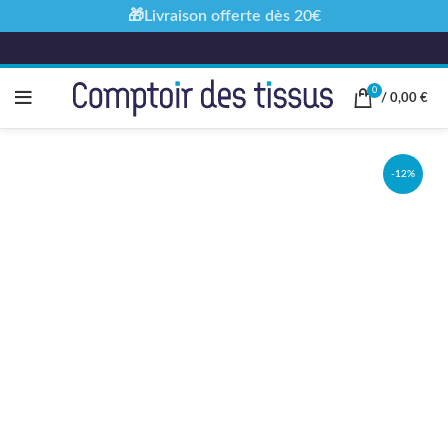
🎁Livraison offerte dès 20€
0
/
0,00
€
-12%