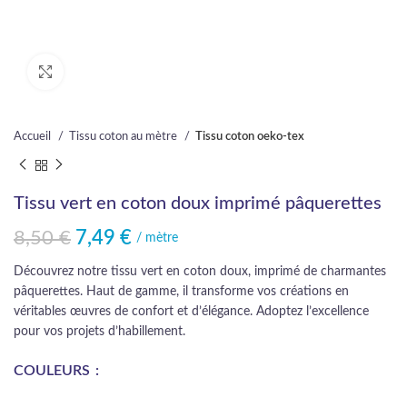
Cliquez pour agrandir
Accueil
Tissu coton au mètre
Tissu coton oeko-tex
Tissu vert en coton doux imprimé pâquerettes
8,50
€
7,49
€
Le prix initial était : 8,50 €.
Le prix actuel est : 7,49 €.
/ mètre
Découvrez notre tissu vert en coton doux, imprimé de charmantes
pâquerettes. Haut de gamme, il transforme vos créations en
véritables œuvres de confort et d’élégance. Adoptez l’excellence
pour vos projets d’habillement.
COULEURS