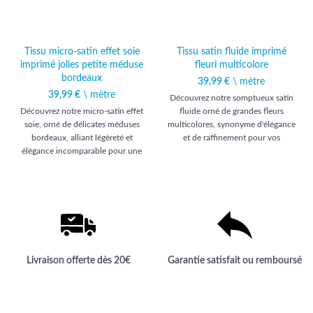
Tissu micro-satin effet soie
Tissu satin fluide imprimé
imprimé jolies petite méduse
fleuri multicolore
bordeaux
39,99
€
\ mètre
39,99
€
\ mètre
Découvrez notre somptueux satin
Découvrez notre micro-satin effet
fluide orné de grandes fleurs
soie, orné de délicates méduses
multicolores, synonyme d'élégance
bordeaux, alliant légèreté et
et de raffinement pour vos
élégance incomparable pour une
créations uniques. Sa qualité haut
garde-robe raffinée.
de gamme transformera votre style.
Livraison offerte dès 20€
Garantie satisfait ou remboursé