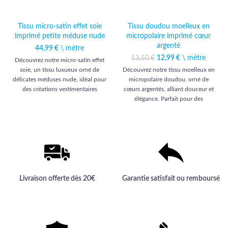
Tissu micro-satin effet soie
Tissu doudou moelleux en
imprimé petite méduse nude
micropolaire imprimé cœur
argenté
44,99
€
\ mètre
12,99
Le prix initial était :
€
\ mètre
Le prix
13,50
€
Découvrez notre micro-satin effet
13,50 €.
actuel est :
soie, un tissu luxueux orné de
Découvrez notre tissu moelleux en
12,99 €.
délicates méduses nude, idéal pour
micropolaire doudou, orné de
des créations vestimentaires
cœurs argentés, alliant douceur et
raffinées et sophistiquées.
élégance. Parfait pour des
créations haut de gamme, ce tissu
enchante petits et grands par sa
qualité exceptionnelle.
Livraison offerte dès 20€
Garantie satisfait ou remboursé