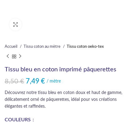
Cliquez pour agrandir
Accueil
Tissu coton au mètre
Tissu coton oeko-tex
Tissu bleu en coton imprimé pâquerettes
8,50
€
7,49
€
Le prix initial était : 8,50 €.
Le prix actuel est : 7,49 €.
/ mètre
Découvrez notre tissu bleu en coton doux et haut de gamme,
délicatement orné de pâquerettes, idéal pour vos créations
élégantes et raffinées.
COULEURS