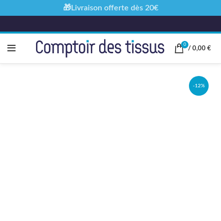
🎁Livraison offerte dès 20€
0
/
0,00
€
-12%