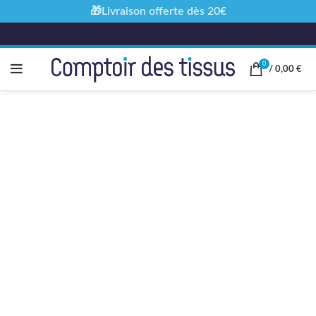
🎁Livraison offerte dès 20€
0
/
0,00
€