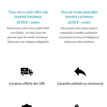
Tissu micro-satin effet soie
Tissu de mode extensible
imprimé bordeaux
imprimé cachemire
39,99
€
\ mètre
24,99
€
\ mètre
Découvrez notre micro-satin effet
Découvrez notre tissu soyeux
soie fluide : un tissu haut de
extensible à motifs cachemire,
gamme paré de motifs bordeaux,
synonyme de luxe et d'élégance,
idéal pour les créations élégantes
idéal pour des créations
et raffinées.
vestimentaires uniques. Offrez-
vous la sophistication d'une
qualité haut de gamme
incomparable.
Livraison offerte dès 20€
Garantie satisfait ou remboursé