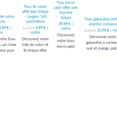
Tissu micro-
Tissu lin coton
satin effet soie
effet jean brique
imprimé
– Largeur 160
 de coton
brique
Tissu gabardine stre
centimètres
Gris
39,99
€
\
imprimé carreaux
9,99
Le prix
€
\
Le prix
2,49
e prix initial
€
/
Le prix
12,50
€
mètre
15,99
Le prix ini
€
\ mè
Le 
20,00
€
mètre
initial
actuel
re
était :
actuel
était : 20,0
ac
Découvrez
Découvrez notre
était :
est :
15,00 €.
est :
Découvrez notre
otre tissu
es
notre tissu
12,50 €.
9,99 €.
12,49 €.
gabardine à carrea
15,
toile de coton et
s, un choix
micro-satin
noir et orange, piè
lin brique effet
mme pour
effet soie,
maîtresse pour un
jean, une étoffe
ations
sublimez vos
allure chic et élégan
haut de gamme
ires. Sa
créations avec
Confectionnée av
alliant élégance
ueuse et
ses motifs
soin, elle promet u
et polyvalence
r doux en
brique
qualité haut de ga
pour sublimer
idéal pour
élégants et un
incomparable pour 
ameublement et
sations
toucher
créations
habillement.
es et
luxueux
vestimentaires.
bles.
incomparable.