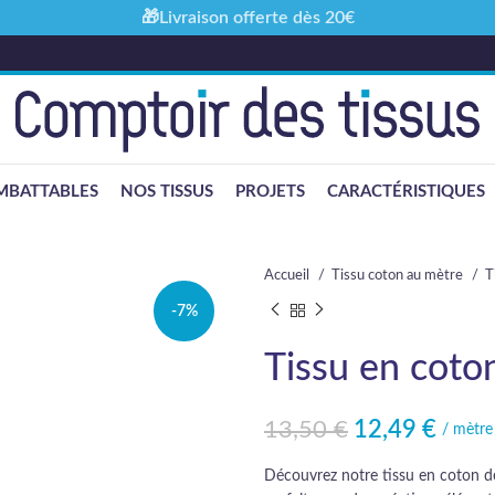
🎁Livraison offerte dès 20€
MBATTABLES
NOS TISSUS
PROJETS
CARACTÉRISTIQUES
Accueil
Tissu coton au mètre
T
-7%
Tissu en coto
13,50
€
12,49
€
Le prix initial était : 13,50 €.
Le prix actuel est : 12,49 €.
/ mètre
Découvrez notre tissu en coton de