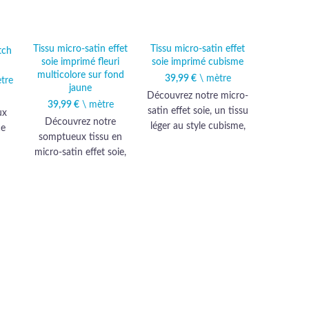
Tissu micro-satin effet
Tissu micro-satin effet
tch
soie imprimé fleuri
soie imprimé cubisme
multicolore sur fond
39,99
€
\ mètre
tial
tre
prix
jaune
0 €.
tuel
Découvrez notre micro-
39,99
€
\ mètre
t :
satin effet soie, un tissu
ux
99 €.
Découvrez notre
léger au style cubisme,
ce
somptueux tissu en
parfait pour un
e
micro-satin effet soie,
habillement haut de
te.
délicatement orné de
gamme. Élégance et
ec
fleurs multicolores sur
originalité se conjuguent
ne
fond jaune, offrant une
pour sublimer vos
mme
qualité haut de gamme
créations avec une
vos
pour des créations
qualité exceptionnelle.
vestimentaires
élégantes et
sophistiquées.