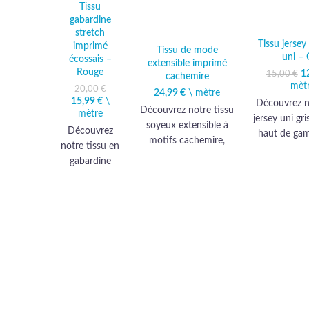
Tissu
gabardine
stretch
Tissu jersey
imprimé
Tissu de mode
uni – 
écossais –
extensible imprimé
Rouge
1
L
15,00
€
cachemire
mèt
20,00
€
24,99
€
\ mètre
15,99
Le prix initial
€
\
Le prix
Découvrez n
Découvrez notre tissu
mètre
était :
actuel
jersey uni gri
soyeux extensible à
20,00 €.
est :
Découvrez
haut de ga
15,99 €.
motifs cachemire,
notre tissu en
vos cré
synonyme de luxe et
gabardine
vestimenta
d'élégance, idéal pour
écossais, un
texture lux
des créations
choix haut de
son touche
vestimentaires uniques.
gamme parfait
font l'allié 
Offrez-vous la
pour vos
des réali
sophistication d'une
créations
élégant
qualité haut de gamme
vestimentaires
conforta
incomparable.
distinguées.