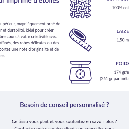
ur imprimé d’étoiles
100% co
 supérieur, magnifiquement orné de
r et durabilité, idéal pour créer
LAIZ
ibre cours à votre créativité avec
1,50 
affinés, des robes délicates ou des
ortez une note d’originalité et de
el.
POID
174 gr/
(261 gr par mètre
Besoin de conseil personnalisé ?
Ce tissu vous plaît et vous souhaitez en savoir plus ?
Contactez notre service client : un conseiller vous