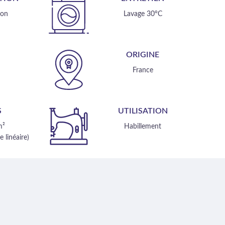
ton
Lavage 30°C
E
ORIGINE
m
France
S
UTILISATION
m²
Habillement
 linéaire)