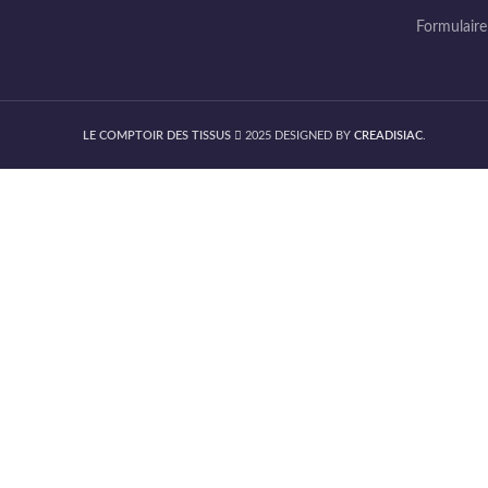
Formulair
LE COMPTOIR DES TISSUS
2025 DESIGNED BY
CREADISIAC
.