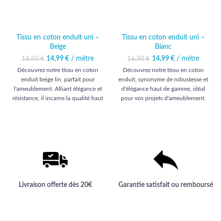
Tissu en coton enduit uni –
Tissu en coton enduit uni –
Beige
Blanc
14,99
Le prix initial était :
€
/ mètre
Le prix
14,99
Le prix initial était :
€
/ mètre
Le prix
16,90
€
16,90
€
16,90 €.
actuel est :
16,90 €.
actuel est :
Découvrez notre tissu en coton
Découvrez notre tissu en coton
14,99 €.
14,99 €.
enduit beige lin, parfait pour
enduit, synonyme de robustesse et
l'ameublement. Alliant élégance et
d'élégance haut de gamme, idéal
résistance, il incarne la qualité haut
pour vos projets d'ameublement.
de gamme pour sublimer votre
Une qualité exceptionnelle pour
intérieur avec style et durabilité.
sublimer vos intérieurs.
Livraison offerte dès 20€
Garantie satisfait ou remboursé