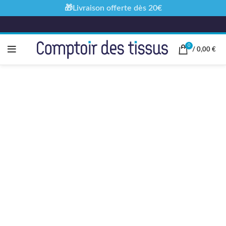
🎁Livraison offerte dès 20€
0
/
0,00
€