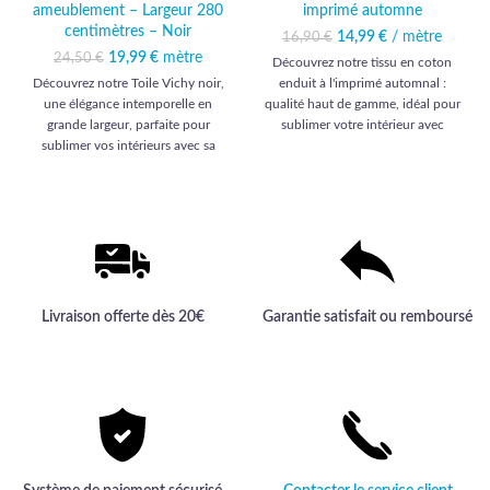
ameublement – Largeur 280
imprimé automne
centimètres – Noir
14,99
Le prix initial était :
€
/ mètre
Le prix
16,90
€
16,90 €.
actuel est :
19,99
Le prix initial était :
€
mètre
Le prix
24,50
€
Découvrez notre tissu en coton
14,99 €.
24,50 €.
actuel est :
Découvrez notre Toile Vichy noir,
enduit à l'imprimé automnal :
19,99 €.
une élégance intemporelle en
qualité haut de gamme, idéal pour
grande largeur, parfaite pour
sublimer votre intérieur avec
sublimer vos intérieurs avec sa
élégance et durabilité.
qualité haut de gamme et son
allure sophistiquée.
Livraison offerte dès 20€
Garantie satisfait ou remboursé