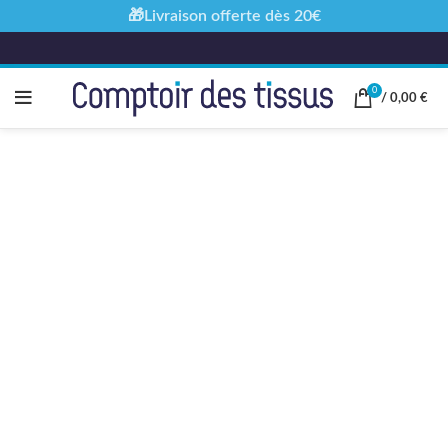
🎁Livraison offerte dès 20€
0
/
0,00
€