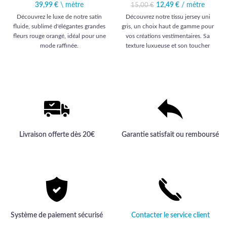
39,99
€
\ mètre
12,49
Le prix initial était :
€
/ mètre
Le prix
15,00
€
15,00 €.
actuel est :
Découvrez le luxe de notre satin
Découvrez notre tissu jersey uni
12,49 €.
fluide, sublimé d'élégantes grandes
gris, un choix haut de gamme pour
fleurs rouge orangé, idéal pour une
vos créations vestimentaires. Sa
mode raffinée.
texture luxueuse et son toucher
doux en font l'allié idéal pour des
réalisations élégantes et
confortables.
Livraison offerte dès 20€
Garantie satisfait ou remboursé
Système de paiement sécurisé
Contacter le service client