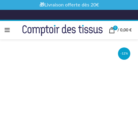
🎁Livraison offerte dès 20€
0
/
0,00
€
-12%