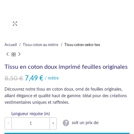
Cliquez pour agrandir
Accueil
Tissu coton au mètre
Tissu coton oeko-tex
Tissu en coton doux imprimé feuilles originales
8,50
€
7,49
€
Le prix initial était : 8,50 €.
Le prix actuel est : 7,49 €.
/ mètre
Découvrez notre tissu en coton doux, orné de feuilles originales,
alliant élégance et qualité haut de gamme. Idéal pour des créations
vestimentaires uniques et raffinées.
Longueur requise (m)
soit un prix de: