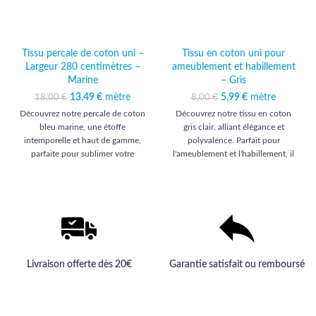
Tissu percale de coton uni –
Tissu en coton uni pour
Largeur 280 centimètres –
ameublement et habillement
Marine
– Gris
13,49
Le prix initial était :
€
mètre
Le prix
5,99
Le prix initial était :
€
mètre
Le prix actuel
18,00
€
8,00
€
18,00 €.
actuel est :
8,00 €.
est : 5,99 €.
Découvrez notre percale de coton
Découvrez notre tissu en coton
13,49 €.
bleu marine, une étoffe
gris clair, alliant élégance et
intemporelle et haut de gamme,
polyvalence. Parfait pour
parfaite pour sublimer votre
l'ameublement et l'habillement, il
intérieur ou votre garde-robe avec
habillera vos projets d'une qualité
élégance et raffinement.
haut de gamme inégalée.
Livraison offerte dès 20€
Garantie satisfait ou remboursé