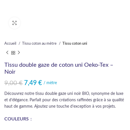
Cliquez pour agrandir
Accueil
Tissu coton au mètre
Tissu coton uni
Tissu double gaze de coton uni Oeko-Tex –
Noir
9,00
€
7,49
€
Le prix initial était : 9,00 €.
Le prix actuel est : 7,49 €.
/ mètre
Découvrez notre tissu double gaze uni noir BIO, synonyme de luxe
et d’élégance. Parfait pour des créations raffinées grâce à sa qualité
haut de gamme. Ajoutez une touche d’exception à vos projets.
COULEURS