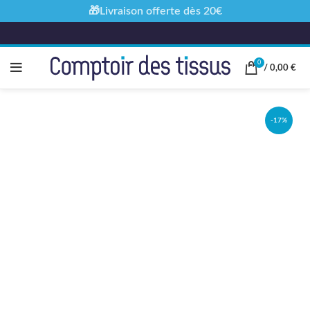
🎁Livraison offerte dès 20€
0
/
0,00
€
-17%