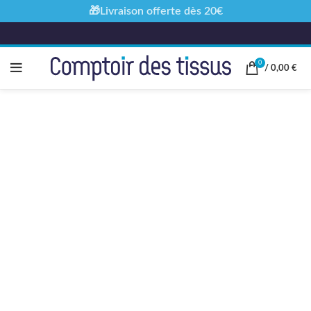
🎁Livraison offerte dès 20€
0
/
0,00
€