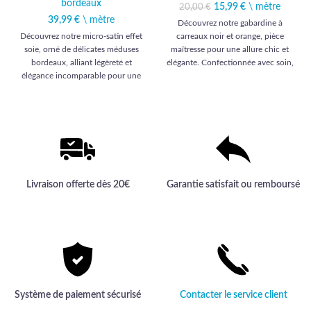
bordeaux
15,99
Le prix initial était :
€
\ mètre
Le prix
20,00
€
20,00 €.
actuel est :
39,99
€
\ mètre
Découvrez notre gabardine à
15,99 €.
Découvrez notre micro-satin effet
carreaux noir et orange, pièce
soie, orné de délicates méduses
maîtresse pour une allure chic et
bordeaux, alliant légèreté et
élégante. Confectionnée avec soin,
élégance incomparable pour une
elle promet une qualité haut de
garde-robe raffinée.
gamme incomparable pour vos
créations vestimentaires.
Livraison offerte dès 20€
Garantie satisfait ou remboursé
Système de paiement sécurisé
Contacter le service client