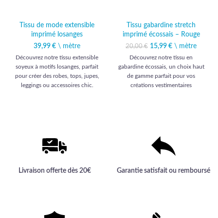
Tissu de mode extensible
Tissu gabardine stretch
imprimé losanges
imprimé écossais – Rouge
39,99
€
\ mètre
15,99
Le prix initial était :
€
\ mètre
Le prix
20,00
€
20,00 €.
actuel est :
Découvrez notre tissu extensible
Découvrez notre tissu en
15,99 €.
soyeux à motifs losanges, parfait
gabardine écossais, un choix haut
pour créer des robes, tops, jupes,
de gamme parfait pour vos
leggings ou accessoires chic.
créations vestimentaires
distinguées.
Livraison offerte dès 20€
Garantie satisfait ou remboursé