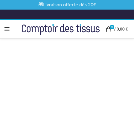
🎁Livraison offerte dès 20€
0
/
0,00
€