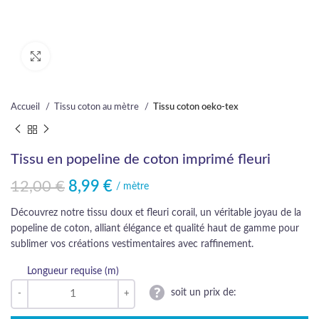
Cliquez pour agrandir
Accueil
Tissu coton au mètre
Tissu coton oeko-tex
Tissu en popeline de coton imprimé fleuri
12,00
€
8,99
€
Le prix initial était : 12,00 €.
Le prix actuel est : 8,99 €.
/ mètre
Découvrez notre tissu doux et fleuri corail, un véritable joyau de la
popeline de coton, alliant élégance et qualité haut de gamme pour
sublimer vos créations vestimentaires avec raffinement.
Longueur requise (m)
soit un prix de: