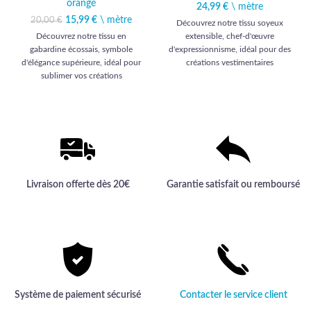
orangé
24,99
€
\ mètre
15,99
Le prix initial était :
€
\ mètre
Le prix
20,00
€
Découvrez notre tissu soyeux
20,00 €.
actuel est :
Découvrez notre tissu en
extensible, chef-d'œuvre
15,99 €.
gabardine écossais, symbole
d'expressionnisme, idéal pour des
d'élégance supérieure, idéal pour
créations vestimentaires
sublimer vos créations
exclusives. Offrez-vous l'élégance
vestimentaires avec une touche de
et la qualité inégalée d'un textile
sophistication intemporelle.
haut de gamme.
Livraison offerte dès 20€
Garantie satisfait ou remboursé
Système de paiement sécurisé
Contacter le service client