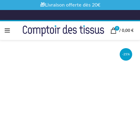
🎁Livraison offerte dès 20€
0
/
0,00
€
-25%