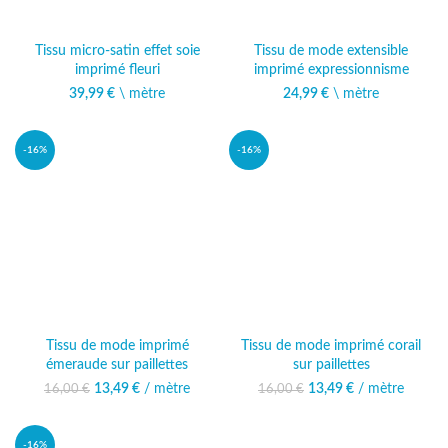
Tissu micro-satin effet soie
Tissu de mode extensible
imprimé fleuri
imprimé expressionnisme
39,99
€
\ mètre
24,99
€
\ mètre
-16%
-16%
Tissu de mode imprimé
Tissu de mode imprimé corail
émeraude sur paillettes
sur paillettes
13,49
Le prix initial était :
€
/ mètre
Le prix
13,49
Le prix initial était :
€
/ mètre
Le prix
16,00
€
16,00
€
16,00 €.
actuel est :
16,00 €.
actuel est :
13,49 €.
13,49 €.
-16%