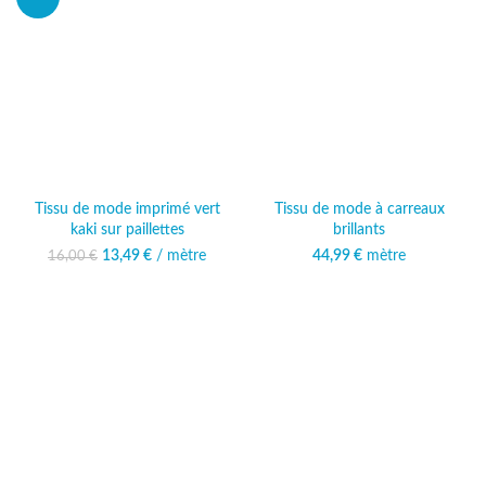
Tissu de mode imprimé vert
Tissu de mode à carreaux
kaki sur paillettes
brillants
13,49
Le prix initial était :
€
/ mètre
Le prix
44,99
€
mètre
16,00
€
16,00 €.
actuel est :
13,49 €.