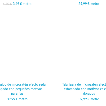
3,49
El precio original era:
€
metro
El precio actual es:
39,99
€
metro
4,50
€
4,50 €.
3,49 €.
fluido de microsatén efecto seda
Tela ligera de microsatén efec
mpado con pequeños motivos
estampado con motivos cele
naranjas
dorados
39,99
€
metro
39,99
€
metro