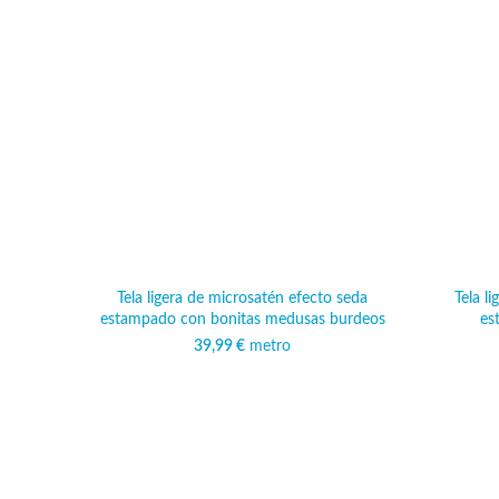
Tela ligera de microsatén efecto seda
Tela l
estampado con bonitas medusas burdeos
es
39,99
€
metro