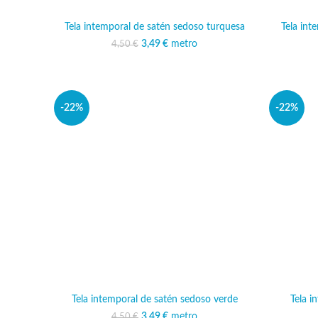
Tela intemporal de satén sedoso turquesa
Tela int
3,49
El precio original era:
€
metro
El precio actual es:
4,50
€
4,50 €.
3,49 €.
-22%
-22%
Tela intemporal de satén sedoso verde
Tela i
3,49
El precio original era:
€
metro
El precio actual es:
4,50
€