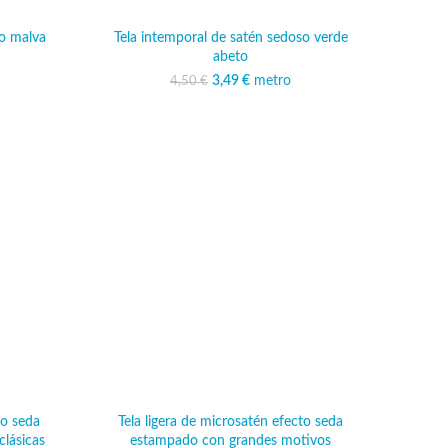
so malva
Tela intemporal de satén sedoso verde
abeto
ginal era:
o actual es:
€.
49 €.
3,49
El precio original era:
€
metro
El precio actual es:
4,50
€
4,50 €.
3,49 €.
to seda
Tela ligera de microsatén efecto seda
clásicas
estampado con grandes motivos