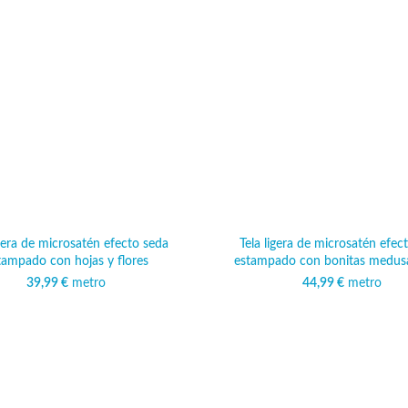
igera de microsatén efecto seda
Tela ligera de microsatén efec
tampado con hojas y flores
estampado con bonitas medus
39,99
€
metro
44,99
€
metro