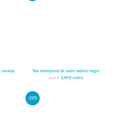
 naranja
Tela intemporal de satén sedoso negro
ginal era:
o actual es:
3,49
El precio original era:
€
metro
El precio actual es:
4,50
€
€.
49 €.
4,50 €.
3,49 €.
-22%