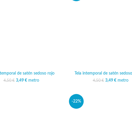
ntemporal de satén sedoso rojo
Tela intemporal de satén sedoso
3,49
El precio original era:
€
metro
El precio actual es:
3,49
El precio ori
€
metro
El preci
4,50
€
4,50
€
4,50 €.
3,49 €.
4,50 
3,
-22%