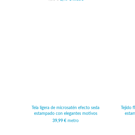
4,50 €.
3,49 €.
Tela ligera de microsatén efecto seda
Tejido 
estampado con elegantes motivos
esta
39,99
€
metro