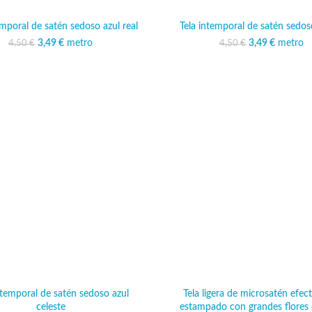
emporal de satén sedoso azul real
Tela intemporal de satén sedo
3,49
El precio original era:
€
metro
El precio actual es:
3,49
El precio ori
€
metro
El preci
4,50
€
4,50
€
4,50 €.
3,49 €.
4,50 
3,
ntemporal de satén sedoso azul
Tela ligera de microsatén efec
celeste
estampado con grandes flores 