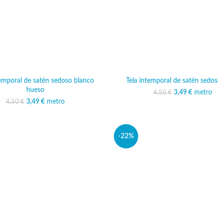
temporal de satén sedoso blanco
Tela intemporal de satén sedo
hueso
3,49
El precio ori
€
metro
El preci
4,50
€
4,50 
3,
3,49
El precio original era:
€
metro
El precio actual es:
4,50
€
4,50 €.
3,49 €.
-22%