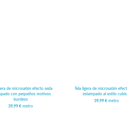
igera de microsatén efecto seda
Tela ligera de microsatén efec
mpado con pequeños motivos
estampado al estilo cubis
burdeos
39,99
€
metro
39,99
€
metro