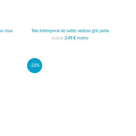
so rosa
Tela intemporal de satén sedoso gris perla
3,49
El precio original era:
€
metro
El precio actual es:
4,50
€
4,50 €.
3,49 €.
ginal era:
o actual es:
€.
49 €.
-22%