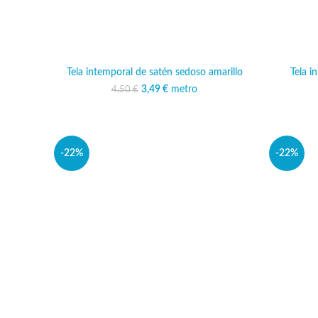
Tela intemporal de satén sedoso amarillo
Tela i
3,49
El precio original era:
€
metro
El precio actual es:
4,50
€
4,50 €.
3,49 €.
-22%
-22%