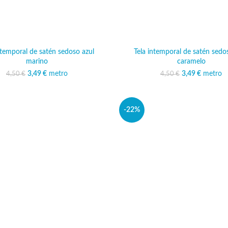
ntemporal de satén sedoso azul
Tela intemporal de satén sedo
marino
caramelo
3,49
El precio original era:
€
metro
El precio actual es:
3,49
El precio ori
€
metro
El preci
4,50
€
4,50
€
4,50 €.
3,49 €.
4,50 
3,
-22%