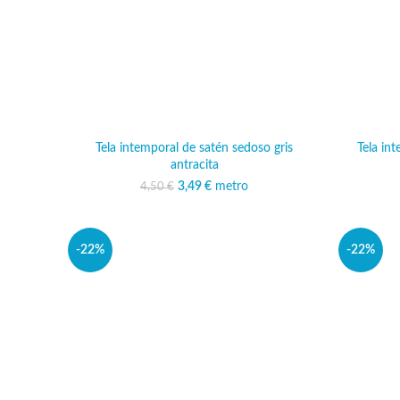
Tela intemporal de satén sedoso gris
Tela in
antracita
3,49
El precio original era:
€
metro
El precio actual es:
4,50
€
4,50 €.
3,49 €.
-22%
-22%