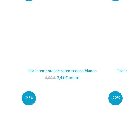
Tela intemporal de satén sedoso blanco
Tela i
3,49
El precio original era:
€
metro
El precio actual es:
4,50
€
4,50 €.
3,49 €.
-22%
-22%