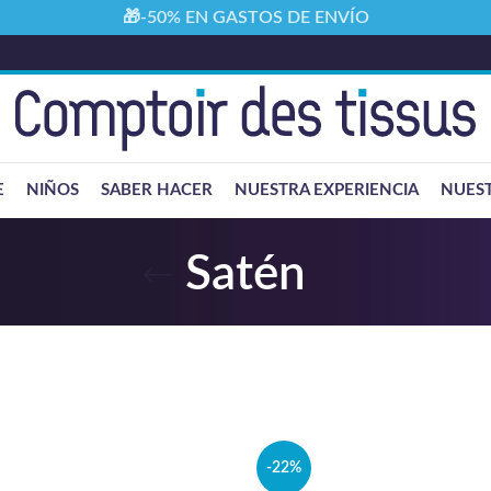
🎁-50% EN GASTOS DE ENVÍO
E
NIÑOS
SABER HACER
NUESTRA EXPERIENCIA
NUEST
Satén
-22%