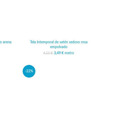
so arena
Tela intemporal de satén sedoso rosa
empolvado
ginal era:
o actual es:
€.
49 €.
3,49
El precio original era:
€
metro
El precio actual es:
4,50
€
4,50 €.
3,49 €.
-22%