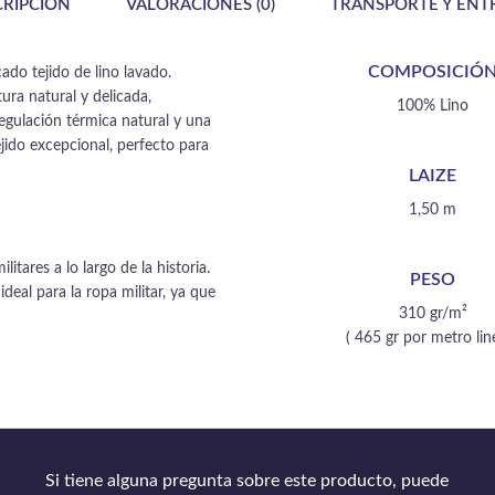
CRIPCIÓN
VALORACIONES (0)
TRANSPORTE Y ENT
COMPOSICIÓ
ado tejido de lino lavado.
ura natural y delicada,
100% Lino
regulación térmica natural y una
ejido excepcional, perfecto para
LAIZE
1,50 m
itares a lo largo de la historia.
PESO
ideal para la ropa militar, ya que
310 gr/m²
( 465 gr por metro line
Si tiene alguna pregunta sobre este producto, puede