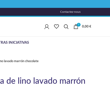
Contactez-nous
0
0,00
€
RAS INICIATIVAS
lino lavado marrón chocolate
la de lino lavado marrón