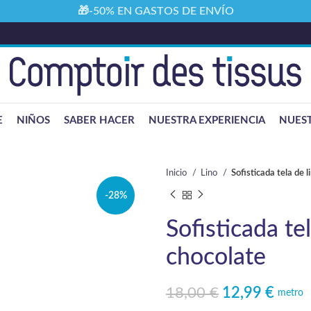
🎁-50% EN GASTOS DE ENVÍO
E
NIÑOS
SABER HACER
NUESTRA EXPERIENCIA
NUEST
Inicio
Lino
Sofisticada tela de 
-28%
Sofisticada te
chocolate
18,00
€
12,99
€
El precio original era: 18,00 €.
El precio actual es: 12,99 €.
metro