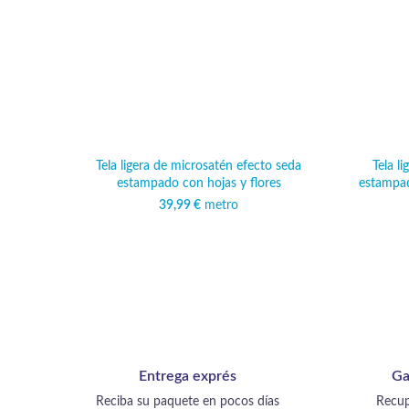
Tela ligera de microsatén efecto seda
Tela l
estampado con hojas y flores
estampad
39,99
€
metro
Entrega exprés
Ga
Reciba su paquete en pocos días
Recup