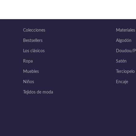
Colecciones
Materiales
Bestsellers
Algodón
Los clásicos
Doudou/Po
Ropa
Satén
Muebles
Terciopelo
Niños
Encaje
Tejidos de moda