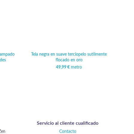
stampado
Tela negra en suave terciopelo sutilmente
Tela 
des
flocado en oro
con un
49,99
€
metro
Servicio al cliente cualificado
Zen
Contacto