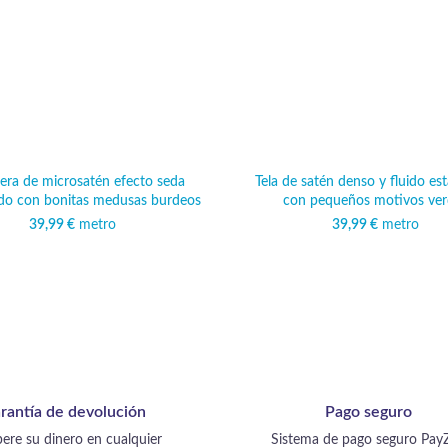
igera de microsatén efecto seda
Tela de satén denso y fluido e
o con bonitas medusas burdeos
con pequeños motivos ver
39,99
€
metro
39,99
€
metro
rantía de devolución
Pago seguro
ere su dinero en cualquier
Sistema de pago seguro Pay