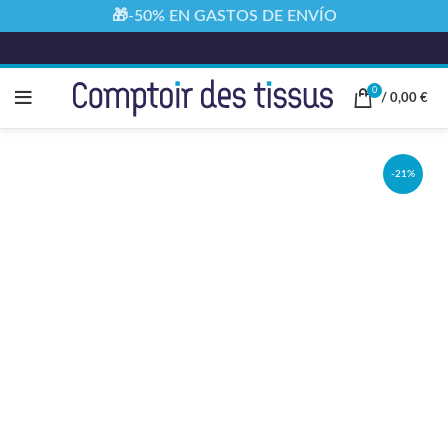
🎁-50% EN GASTOS DE ENVÍO
0
/
0,00
€
-21%