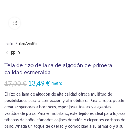
Click to enlarge
Inicio
rizo/waffle
Tela de rizo de lana de algodón de primera
calidad esmeralda
17,00
€
13,49
€
El precio original era: 17,00 €.
El precio actual es: 13,49 €.
metro
El rizo de lana de algodón de alta calidad ofrece multitud de
posibilidades para la confección y el mobiliario. Para la ropa, puede
crear acogedores albornoces, esponjosas toallas y elegantes
vestidos de playa. Para el mobiliario, este tejido es ideal para lujosas
sábanas de baño, cómodos cojines de salón y elegantes cortinas de
baño. Añada un toque de calidad y comodidad a su armario y a su