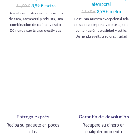
atemporal
8,99
El precio original
€
metro
El precio
11,50
€
era: 11,50 €.
actual es:
8,99
El precio original
€
metro
El precio
11,50
€
Descubra nuestra excepcional tela
8,99 €.
era: 11,50 €.
actual es:
Descubra nuestra excepcional tela
de saco, atemporal y robusta, una
8,99 €.
de saco, atemporal y robusta, una
combinación de calidad y estilo.
combinación de calidad y estilo.
Dé rienda suelta a su creatividad
Dé rienda suelta a su creatividad
con una gama de creaciones
con una gama de creaciones
cautivadoras: elegantes bolsas de
cautivadoras: elegantes bolsas de
viaje, resistentes cojines de
viaje, resistentes cojines de
tapicería, duraderas fundas para
tapicería, duraderas fundas para
muebles, alfombrillas de alta gama
muebles, alfombrillas de alta gama
y refinados accesorios como
y refinados accesorios como
llaveros y estuches. Este tejido
llaveros y estuches. Este tejido
encarna una notable
encarna una notable
funcionalidad, añadiendo un
funcionalidad, añadiendo un
toque de elegancia a sus muebles y
toque de elegancia a sus muebles y
accesorios.
accesorios.
Entrega exprés
Garantía de devolución
Reciba su paquete en pocos
Recupere su dinero en
días
cualquier momento