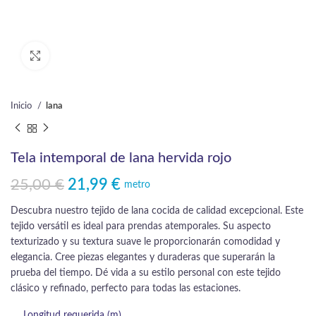
Click to enlarge
Inicio
lana
Tela intemporal de lana hervida rojo
25,00
€
21,99
€
El precio original era: 25,00 €.
El precio actual es: 21,99 €.
metro
Descubra nuestro tejido de lana cocida de calidad excepcional. Este
tejido versátil es ideal para prendas atemporales. Su aspecto
texturizado y su textura suave le proporcionarán comodidad y
elegancia. Cree piezas elegantes y duraderas que superarán la
prueba del tiempo. Dé vida a su estilo personal con este tejido
clásico y refinado, perfecto para todas las estaciones.
Longitud requerida (m)