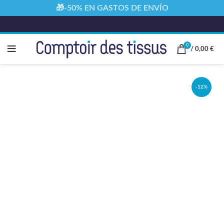
🎁-50% EN GASTOS DE ENVÍO
0
/
0,00
€
-12%