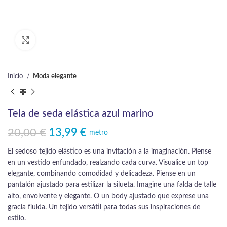
Click to enlarge
Inicio
Moda elegante
Tela de seda elástica azul marino
20,00
€
13,99
€
El precio original era: 20,00 €.
El precio actual es: 13,99 €.
metro
El sedoso tejido elástico es una invitación a la imaginación. Piense
en un vestido enfundado, realzando cada curva. Visualice un top
elegante, combinando comodidad y delicadeza. Piense en un
pantalón ajustado para estilizar la silueta. Imagine una falda de talle
alto, envolvente y elegante. O un body ajustado que exprese una
gracia fluida. Un tejido versátil para todas sus inspiraciones de
estilo.