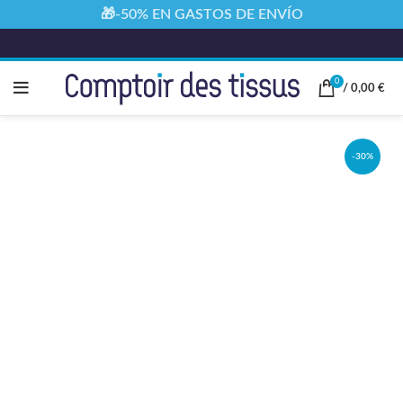
🎁-50% EN GASTOS DE ENVÍO
0
/
0,00
€
-30%