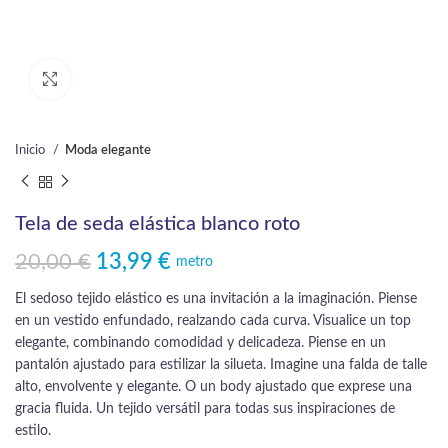
Click to enlarge
Inicio
Moda elegante
Tela de seda elástica blanco roto
20,00
€
13,99
€
El precio original era: 20,00 €.
El precio actual es: 13,99 €.
metro
El sedoso tejido elástico es una invitación a la imaginación. Piense
en un vestido enfundado, realzando cada curva. Visualice un top
elegante, combinando comodidad y delicadeza. Piense en un
pantalón ajustado para estilizar la silueta. Imagine una falda de talle
alto, envolvente y elegante. O un body ajustado que exprese una
gracia fluida. Un tejido versátil para todas sus inspiraciones de
estilo.