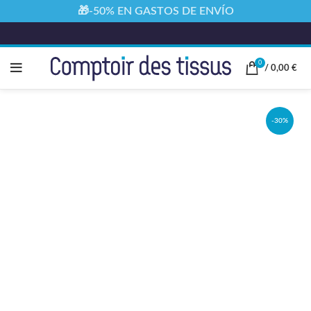
🎁-50% EN GASTOS DE ENVÍO
0
/
0,00
€
-30%