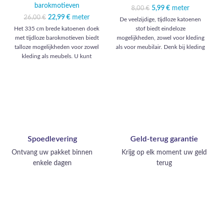
barokmotieven
5,99
Oorspronkelijke
€
meter
Huidige prijs
8,00
€
prijs was: 8,00 €.
is: 5,99 €.
22,99
Oorspronkelijke
€
meter
Huidige
26,00
€
De veelzijdige, tijdloze katoenen
prijs was: 26,00 €.
prijs is:
Het 335 cm brede katoenen doek
stof biedt eindeloze
22,99 €.
met tijdloze barokmotieven biedt
mogelijkheden, zowel voor kleding
talloze mogelijkheden voor zowel
als voor meubilair. Denk bij kleding
kleding als meubels. U kunt
aan elegante overhemden, luchtige
weelderige avondjurken, elegante
jurken, comfortabele broeken en
pakken en verfijnde rokken maken.
verfijnde rokken. Voor meubels
Wat meubels betreft, is deze stof
kunt u denken aan tijdloze
perfect voor weelderige gordijnen,
gordijnen, knusse kussens, chique
sierkussens en stoelhoezen.
tafelkleden en elegante
Verander uw huis in een luxueuze
dekbedovertrekken. Een veelzijdig
ruimte met deze prachtige stof.
materiaal voor alle stijlen en
ruimtes.
Spoedlevering
Geld-terug garantie
Ontvang uw pakket binnen
Krijg op elk moment uw geld
enkele dagen
terug