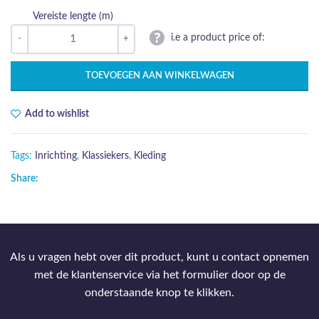
Vereiste lengte (m)
i.e a product price of:
TOEVOEGEN AAN WINKELWAGEN
Add to wishlist
Tags:
Inrichting
,
Klassiekers
,
Kleding
Share:
Als u vragen hebt over dit product, kunt u contact opnemen
met de klantenservice via het formulier door op de
onderstaande knop te klikken.