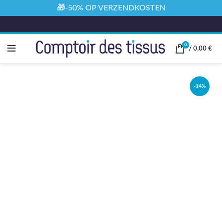
🎁-50% OP VERZENDKOSTEN
0
/
0,00
€
-14%