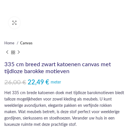
Click to enlarge
Home
Canvas
335 cm breed zwart katoenen canvas met
tijdloze barokke motieven
26,00
€
22,49
€
Oorspronkelijke prijs was: 26,00 €.
Huidige prijs is: 22,49 €.
meter
Het 335 cm brede katoenen doek met tijdloze barokmotieven biedt
talloze mogelijkheden voor zowel kleding als meubels. U kunt
weelderige avondjurken, elegante pakken en verfijnde rokken
maken. Wat meubels betreft, is deze stof perfect voor weelderige
gordijnen, sierkussens en stoelhoezen. Verander uw huis in een
luxueuze ruimte met deze prachtige stof.