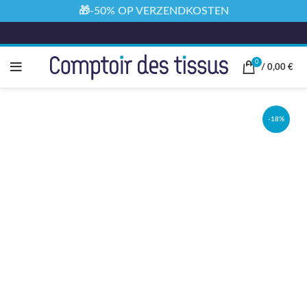
🎁-50% OP VERZENDKOSTEN
0
/
0,00
€
-18%