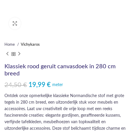
Click to enlarge
Home
Vichykaros
Klassiek rood geruit canvasdoek in 280 cm
breed
24,50
€
19,99
€
Oorspronkelijke prijs was: 24,50 €.
Huidige prijs is: 19,99 €.
meter
Ontdek onze opmerkelijke klassieke Normandische stof met grote
tegels in 280 cm breed, een uitzonderlijk stuk voor meubels en
accessoires. Laat uw creativiteit de vrije loop met een reeks
fascinerende creaties: elegante gordijnen, geraffineerde kussens,
verfijnde tafelkleden, meubelhoezen van topkwaliteit en
uitzonderlijke accessoires. Deze stof belichaamt tijdloze charme en