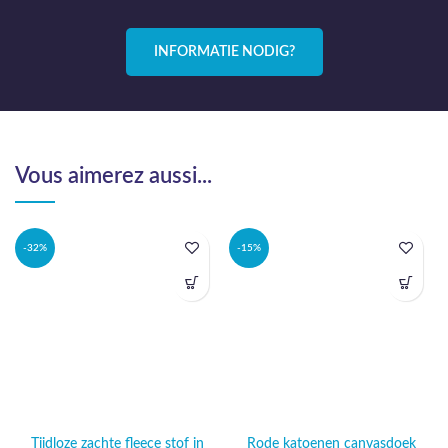
INFORMATIE NODIG?
Vous aimerez aussi...
-32%
-15%
Tijdloze zachte fleece stof in
Rode katoenen canvasdoek