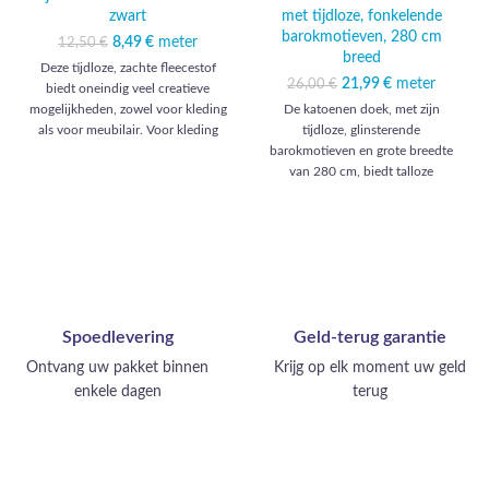
zwart
met tijdloze, fonkelende
barokmotieven, 280 cm
8,49
Oorspronkelijke
€
meter
Huidige prijs
12,50
€
breed
prijs was: 12,50 €.
is: 8,49 €.
Deze tijdloze, zachte fleecestof
21,99
Oorspronkelijke
€
meter
Huidige
26,00
€
biedt oneindig veel creatieve
prijs was: 26,00 €.
prijs is:
mogelijkheden, zowel voor kleding
De katoenen doek, met zijn
21,99 €.
als voor meubilair. Voor kleding
tijdloze, glinsterende
kunt u warme jassen, comfortabele
barokmotieven en grote breedte
truien en knusse sjaals maken.
van 280 cm, biedt talloze
Voor meubels kunt u zachte plaids,
mogelijkheden voor zowel kleding
kussens en cocooning dekens
als meubels. U kunt weelderige
maken. Deze stof geeft bij elk
avondjurken, elegante pakken en
gebruik een gevoel van comfort en
verfijnde rokken creëren. Wat
zachtheid.
meubels betreft, is deze stof
perfect voor weelderige gordijnen,
sierkussens en stoelhoezen.
Spoedlevering
Geld-terug garantie
Verander uw huis in een luxueuze
ruimte met deze prachtige stof.
Ontvang uw pakket binnen
Krijg op elk moment uw geld
enkele dagen
terug