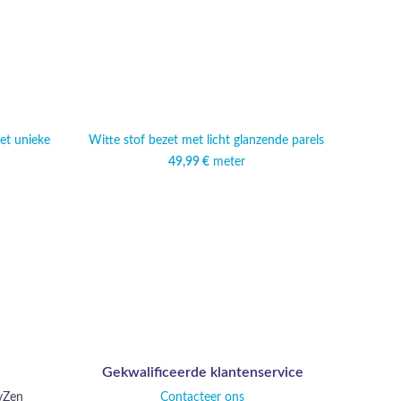
et unieke
Witte stof bezet met licht glanzende parels
Lichtge
49,99
€
meter
Gekwalificeerde klantenservice
ayZen
Contacteer ons