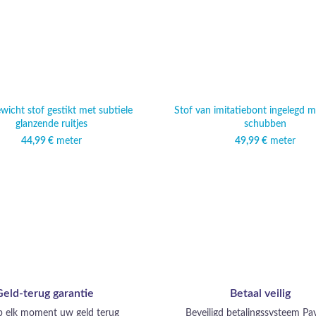
wicht stof gestikt met subtiele
Stof van imitatiebont ingelegd m
glanzende ruitjes
schubben
44,99
€
meter
49,99
€
meter
Geld-terug garantie
Betaal veilig
op elk moment uw geld terug
Beveiligd betalingssysteem P