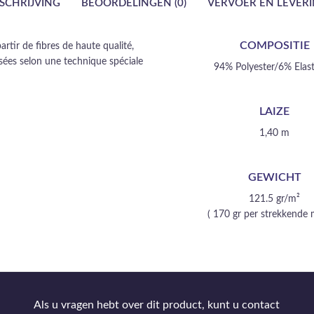
SCHRIJVING
BEOORDELINGEN (0)
VERVOER EN LEVER
COMPOSITIE
tir de fibres de haute qualité,
ssées selon une technique spéciale
94% Polyester/6% Elas
LAIZE
1,40 m
GEWICHT
121.5 gr/m²
( 170 gr per strekkende 
Als u vragen hebt over dit product, kunt u contact