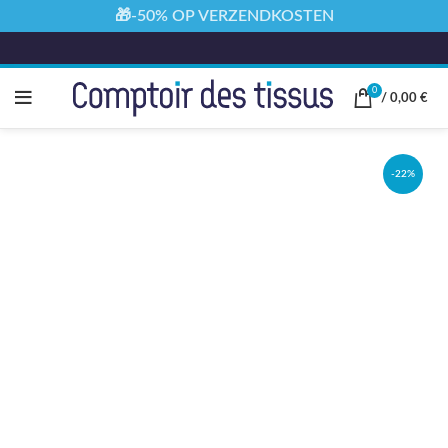
🎁-50% OP VERZENDKOSTEN
0
/
0,00
€
-22%