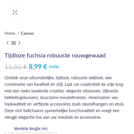
Click to enlarge
Home
Canvas
Tijdloze fuchsia robuuste rouwgewaad
11,50
€
8,99
€
Oorspronkelijke prijs was: 11,50 €.
Huidige prijs is: 8,99 €.
meter
Ontdek onze uitzonderlijke, tijdloze, robuuste zeildoek, een
combinatie van kwaliteit en stijl. Laat uw creativiteit de vrije loop
met een reeks boeiende creaties: elegante reistassen, slijtvaste
bekledingskussens, duurzame meubelhoezen, vloermatten van
topkwaliteit en verfijnde accessoires zoals sleutelhangers en etuis.
Deze stof belichaamt opmerkelijke functionaliteit en voegt een
vleugje elegantie toe aan uw meubels en accessoires.
Vereiste lengte (m)