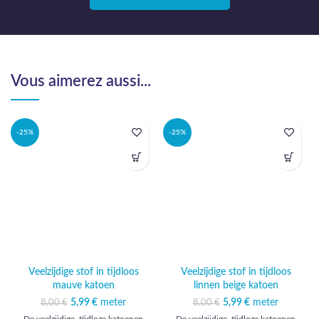
Vous aimerez aussi...
-25%
-25%
Veelzijdige stof in tijdloos
Veelzijdige stof in tijdloos
mauve katoen
linnen beige katoen
5,99
Oorspronkelijke
€
meter
Huidige prijs
5,99
Oorspronkelijke
€
meter
Huidige prijs
8,00
€
8,00
€
prijs was: 8,00 €.
is: 5,99 €.
prijs was: 8,00 €.
is: 5,99 €.
De veelzijdige, tijdloze katoenen
De veelzijdige, tijdloze katoenen