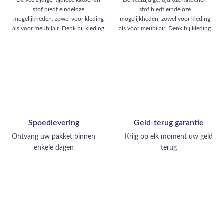
stof biedt eindeloze
stof biedt eindeloze
mogelijkheden, zowel voor kleding
mogelijkheden, zowel voor kleding
als voor meubilair. Denk bij kleding
als voor meubilair. Denk bij kleding
aan elegante overhemden, luchtige
aan elegante overhemden, luchtige
jurken, comfortabele broeken en
jurken, comfortabele broeken en
verfijnde rokken. Voor meubels
verfijnde rokken. Voor meubels
kunt u denken aan tijdloze
kunt u denken aan tijdloze
gordijnen, knusse kussens, chique
gordijnen, knusse kussens, chique
tafelkleden en elegante
tafelkleden en elegante
dekbedovertrekken. Een veelzijdig
dekbedovertrekken. Een veelzijdig
materiaal voor alle stijlen en
materiaal voor alle stijlen en
ruimtes.
ruimtes.
Spoedlevering
Geld-terug garantie
Ontvang uw pakket binnen
Krijg op elk moment uw geld
enkele dagen
terug