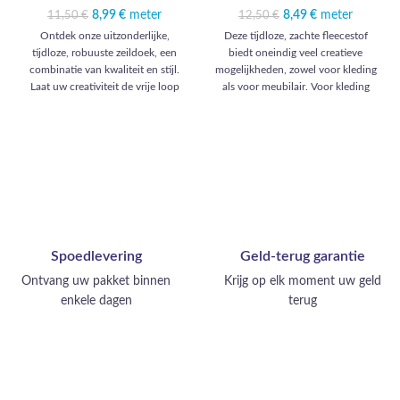
8,99
Oorspronkelijke
€
meter
Huidige prijs
8,49
Oorspronkelijke
€
meter
Huidige prijs
11,50
€
12,50
€
prijs was: 11,50 €.
is: 8,99 €.
prijs was: 12,50 €.
is: 8,49 €.
Ontdek onze uitzonderlijke,
Deze tijdloze, zachte fleecestof
tijdloze, robuuste zeildoek, een
biedt oneindig veel creatieve
combinatie van kwaliteit en stijl.
mogelijkheden, zowel voor kleding
Laat uw creativiteit de vrije loop
als voor meubilair. Voor kleding
met een reeks boeiende creaties:
kunt u warme jassen, comfortabele
elegante reistassen, slijtvaste
truien en knusse sjaals maken.
bekledingskussens, duurzame
Voor meubels kunt u zachte plaids,
meubelhoezen, vloermatten van
kussens en cocooning dekens
topkwaliteit en verfijnde
maken. Deze stof geeft bij elk
accessoires zoals sleutelhangers en
gebruik een gevoel van comfort en
etuis. Deze stof belichaamt
zachtheid.
opmerkelijke functionaliteit en
voegt een vleugje elegantie toe aan
Spoedlevering
Geld-terug garantie
uw meubels en accessoires.
Ontvang uw pakket binnen
Krijg op elk moment uw geld
enkele dagen
terug