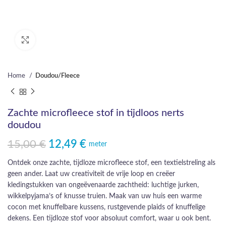
Click to enlarge
Home
Doudou/Fleece
Zachte microfleece stof in tijdloos nerts
doudou
15,00
€
12,49
€
Oorspronkelijke prijs was: 15,00 €.
Huidige prijs is: 12,49 €.
meter
Ontdek onze zachte, tijdloze microfleece stof, een textielstreling als
geen ander. Laat uw creativiteit de vrije loop en creëer
kledingstukken van ongeëvenaarde zachtheid: luchtige jurken,
wikkelpyjama’s of knusse truien. Maak van uw huis een warme
cocon met knuffelbare kussens, rustgevende plaids of knuffelige
dekens. Een tijdloze stof voor absoluut comfort, waar u ook bent.