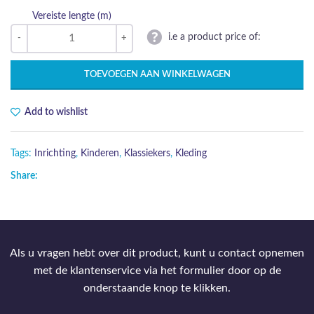
Vereiste lengte (m)
i.e a product price of:
TOEVOEGEN AAN WINKELWAGEN
Add to wishlist
Tags:
Inrichting
,
Kinderen
,
Klassiekers
,
Kleding
Share:
Als u vragen hebt over dit product, kunt u contact opnemen
met de klantenservice via het formulier door op de
onderstaande knop te klikken.