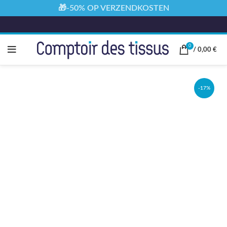
🎁-50% OP VERZENDKOSTEN
0
/
0,00
€
-17%