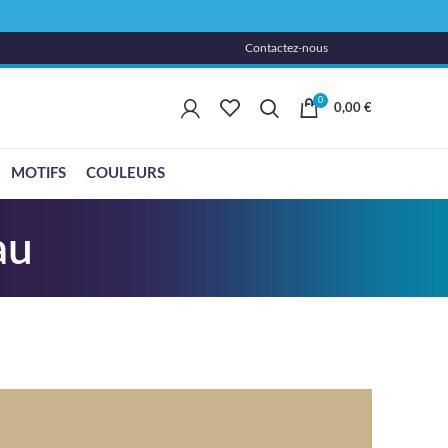
Contactez-nous
0
0,00
€
MOTIFS
COULEURS
au