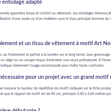
e entoilage adapté
onnée apportera tenue et confort au vêtement. Les entoilages thermocolla
isation d'une ouate ou d'un molleton sous le tissu principal donnera du 
blement et un tissu de vêtement à motif Art N
n, au frottement et parfois à la lumière sur le long terme. Leur grammage 
r un siège ou un canapé risque d'entraîner une usure prématurée. À l'inve
 indique clairement l'usage recommandé pour éviter toute confusion.
nécessaire pour un projet avec un grand motif 
mesurer la hauteur de répétition du motif, indiquée sur la fiche produit
 et que le rapport de motif est de 40 cm, prévoyez 2,40 à 2,60 mètres pour
rière débutante ?