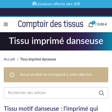
🎁Livraison offerte dès 20€
0
/
0,00
€
Tissu imprimé danseuse
Accueil
Tissu imprimé danseuse
Aucun produit ne correspond à votre sélection.
Tissu motif danseuse : l'imprimé qui