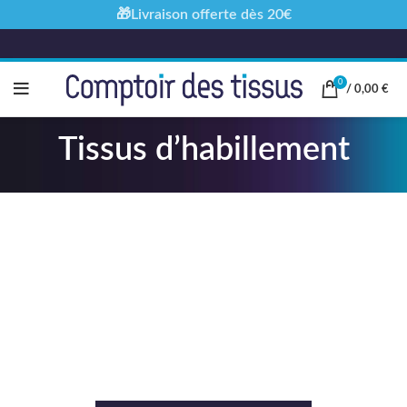
🎁Livraison offerte dès 20€
0
/
0,00
€
Tissus d’habillement