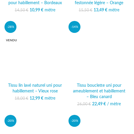
pour habillement – Bordeaux
festonnée légère – Orange
10,99
Le prix initial était :
€
mètre
Le prix
13,49
Le prix initial était :
€
mètre
Le prix
14,50
€
15,50
€
14,50 €.
actuel est :
15,50 €.
actuel est :
10,99 €.
13,49 €.
-28%
-14%
VENDU
Tissu lin lavé naturel uni pour
Tissu bouclette uni pour
habillement – Vieux rose
ameublement et habillement
– Bleu canard
12,99
Le prix initial était :
€
mètre
Le prix
18,00
€
18,00 €.
actuel est :
22,49
Le prix initial était :
€
/ mètre
Le prix
26,00
€
12,99 €.
26,00 €.
actuel est :
22,49 €.
-20%
-20%