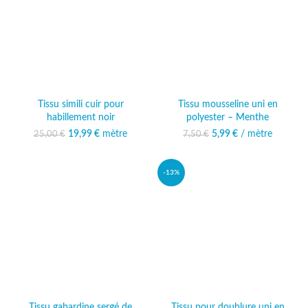
Tissu simili cuir pour
Tissu mousseline uni en
habillement noir
polyester – Menthe
19,99
Le prix initial était :
€
mètre
Le prix
5,99
Le prix initial était :
€
/ mètre
Le prix actuel
25,00
€
7,50
€
25,00 €.
actuel est :
7,50 €.
est : 5,99 €.
19,99 €.
-13%
Tissu gabardine sergé de
Tissu pour doublure uni en