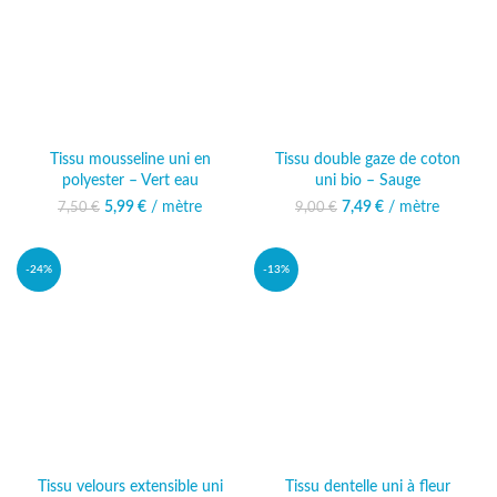
Tissu mousseline uni en
Tissu double gaze de coton
polyester – Vert eau
uni bio – Sauge
5,99
Le prix initial était :
€
/ mètre
Le prix actuel
7,49
Le prix initial était :
€
/ mètre
Le prix actuel
7,50
€
9,00
€
7,50 €.
est : 5,99 €.
9,00 €.
est : 7,49 €.
-24%
-13%
Tissu velours extensible uni
Tissu dentelle uni à fleur