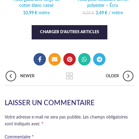
coton blanc cassé
polyester – Écru
10,99
€
mètre
3,49
Le prix initial était :
€
/ mètre
Le prix actuel
4,00
€
4,00 €.
est : 3,49 €.
CHARGER D'AUTRES ARTICLES
NEWER
OLDER
LAISSER UN COMMENTAIRE
Votre adresse e-mail ne sera pas publiée.
Les champs obligatoires
*
sont indiqués avec
*
Commentaire