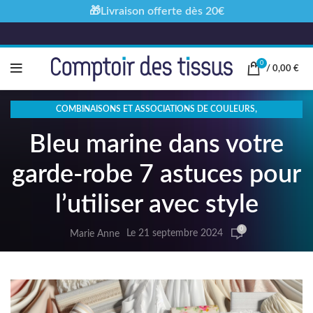
🎁Livraison offerte dès 20€
0
/
0,00
€
,
COMBINAISONS ET ASSOCIATIONS DE COULEURS
TENDANCES ET INSPIRATION MODE
Bleu marine dans votre
garde-robe 7 astuces pour
l’utiliser avec style
0
Le 21 septembre 2024
Marie Anne