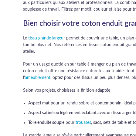
aux particuliers qu'aux ateliers et professionnels. La combi
souplesse de travail. Filtrez par motif, couleur et laize pour 
Bien choisir votre coton enduit gr
Le
tissu grande largeur
permet de couvrir une table, un plan 
tombé plus net. Nos références en tissus coton enduit grande 
atelier.
Pour un usage quotidien sur table à manger ou plan de travail
coton enduit offre une résistance naturelle aux liquides tou
l'
ameublement
, optez pour des tissus un peu plus denses, plu
Selon vos projets, choisissez la finition adaptée :
Aspect mat
pour un rendu sobre et contemporain, idéal po
Aspect satiné ou légèrement éclatant avec un tissu argenté 
Toile enduite souple
pour
trousses
, sacs, sets de table et 
La grande largeur se révèle particulièrement avantageuse pour