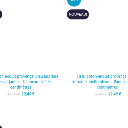
!
NOUVEAU!
on enduit provençal bleu imprimé
Tissu coton enduit provençal
licot jaune – Panneau de 175
imprimé abeille bleue – Pannea
centimètres
centimètres
12,49
Le prix initial était :
€
Le prix actuel
12,49
Le prix ini
€
Le 
16,90
€
16,90
€
16,90 €.
est : 12,49 €.
16,9
est