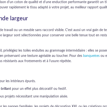
naison d'un coton de qualité et d'une enduction performante garantit un t
trouver rapidement le tissu adapté à votre projet, au meilleur rapport qualit
ande largeur
de travail ou un meuble sans raccord visible. C'est aussi un vrai gain de
largeur sont sélectionnées pour conserver une belle tenue tout en restant
, privilégiez les toiles enduites au grammage intermédiaire : elles se pos
t en préservant une texture agréable au toucher. Pour des
banquettes
ou e
s résistants aux frottements et à l'usure répétée.
ur les intérieurs épurés.
brillant
pour un effet plus décoratif ou festif.
tous projets nécessitant une manipulation aisée.
 les nappes familiales, les projets de décoration XXL ou les créations pr