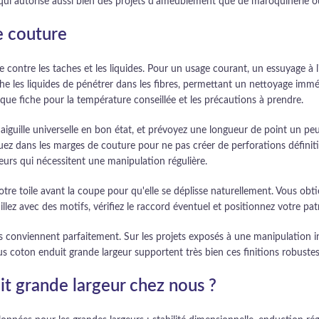
 qui autorise aussi bien des projets d'ameublement que de maroquinerie o
e couture
e contre les taches et les liquides. Pour un usage courant, un essuyage à
he les liquides de pénétrer dans les fibres, permettant un nettoyage imméd
aque fiche pour la température conseillée et les précautions à prendre.
 aiguille universelle en bon état, et prévoyez une longueur de point un peu
piquez dans les marges de couture pour ne pas créer de perforations défini
ueurs qui nécessitent une manipulation régulière.
votre toile avant la coupe pour qu'elle se déplisse naturellement. Vous obt
llez avec des motifs, vérifiez le raccord éventuel et positionnez votre pat
les conviennent parfaitement. Sur les projets exposés à une manipulation i
us coton enduit grande largeur supportent très bien ces finitions robustes
t grande largeur chez nous ?