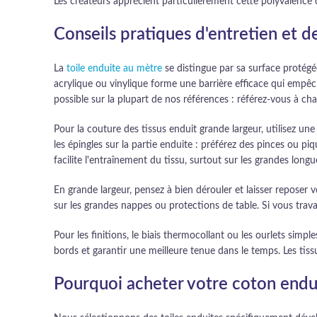
Les créateurs apprécient particulièrement cette polyvalence
Conseils pratiques d'entretien et d
La
toile enduite au mètre
se distingue par sa surface protégé
acrylique ou vinylique forme une barrière efficace qui empêc
possible sur la plupart de nos références : référez-vous à ch
Pour la couture des tissus enduit grande largeur, utilisez une
les épingles sur la partie enduite : préférez des pinces ou 
facilite l'entraînement du tissu, surtout sur les grandes long
En grande largeur, pensez à bien dérouler et laisser reposer 
sur les grandes nappes ou protections de table. Si vous travai
Pour les finitions, le biais thermocollant ou les ourlets simp
bords et garantir une meilleure tenue dans le temps. Les tiss
Pourquoi acheter votre coton endui