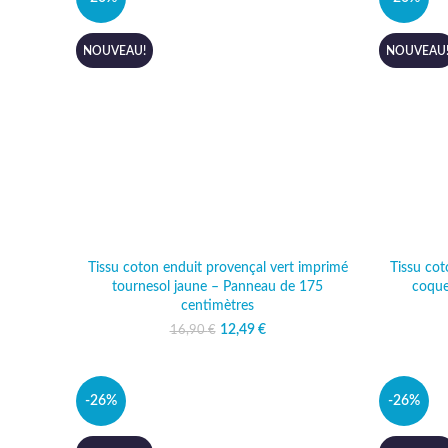
NOUVEAU!
NOUVEAU
Tissu coton enduit provençal vert imprimé
Tissu cot
tournesol jaune – Panneau de 175
coque
centimètres
12,49
Le prix initial était :
€
Le prix actuel
16,90
€
16,90 €.
est : 12,49 €.
-26%
-26%