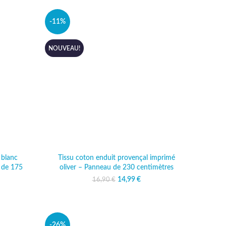
-11%
NOUVEAU!
 blanc
Tissu coton enduit provençal imprimé
 de 175
oliver – Panneau de 230 centimètres
14,99
Le prix initial était :
€
Le prix actuel
16,90
€
16,90 €.
est : 14,99 €.
tial était :
prix actuel
0 €.
 : 12,49 €.
-26%