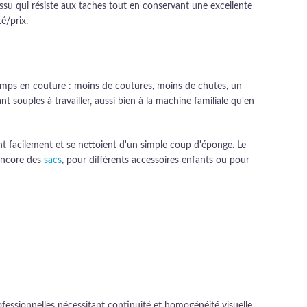
issu qui résiste aux taches tout en conservant une excellente
é/prix.
 temps en couture : moins de coutures, moins de chutes, un
 souples à travailler, aussi bien à la machine familiale qu'en
ent facilement et se nettoient d'un simple coup d'éponge. Le
ncore des
sacs
, pour différents accessoires enfants ou pour
ofessionnelles nécessitant continuité et homogénéité visuelle.