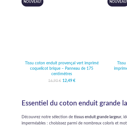
NOUVEAU!
NOUVEAU
Tissu coton enduit provençal vert imprimé
Tissu
coquelicot brique – Panneau de 175
imprim
centimètres
12,49
Le prix initial était :
€
Le prix actuel
16,90
€
16,90 €.
est : 12,49 €.
Essentiel du coton enduit grande l
Découvrez notre sélection de
tissus enduit grande largeur
, i
imperméables : choisissez parmi de nombreux coloris et motifs