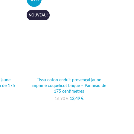
NOUVEAU!
 jaune
Tissu coton enduit provençal jaune
u de 175
imprimé coquelicot brique – Panneau de
175 centimètres
tial était :
prix actuel
12,49
Le prix initial était :
€
Le prix actuel
16,90
€
0 €.
 : 12,49 €.
16,90 €.
est : 12,49 €.