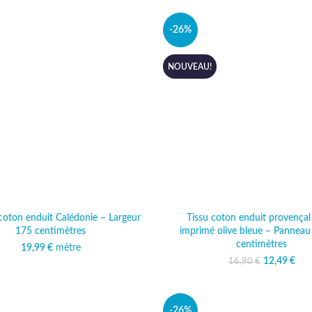
-26%
NOUVEAU!
coton enduit Calédonie – Largeur
Tissu coton enduit provençal
175 centimètres
imprimé olive bleue – Panneau
centimètres
19,99
€
mètre
12,49
Le prix ini
€
Le 
16,90
€
16,9
est
-26%