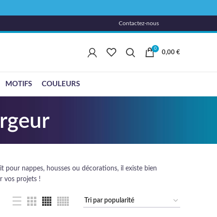
Contactez-nous
0
0,00
€
MOTIFS
COULEURS
argeur
it pour nappes, housses ou décorations, il existe bien
r vos projets !