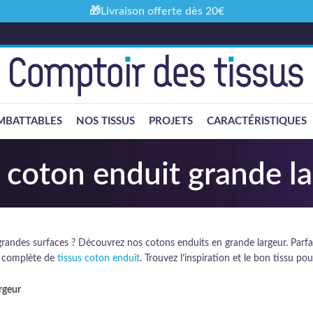
🎁Livraison offerte dès 20€
MBATTABLES
NOS TISSUS
PROJETS
CARACTÉRISTIQUES
 coton enduit grande l
 grandes surfaces ? Découvrez nos cotons enduits en grande largeur. Parfa
on complète de
tissus coton enduit
. Trouvez l’inspiration et le bon tissu pou
rgeur