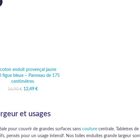
!
 coton enduit provençal jaune
é figue bleue – Panneau de 175
centimètres
12,49
Le prix initial était :
€
Le prix actuel
16,90
€
16,90 €.
est : 12,49 €.
argeur et usages
déale pour couvrir de grandes surfaces sans
couture
centrale. Tablettes de
, pensés pour un usage intensif. Nos toiles enduites grande largeur sont 