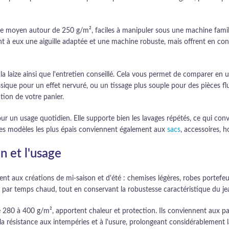
e moyen autour de 250 g/m², faciles à manipuler sous une machine familial
nt à eux une aiguille adaptée et une machine robuste, mais offrent en cont
a laize ainsi que l'entretien conseillé. Cela vous permet de comparer en u
ique pour un effet nervuré, ou un tissage plus souple pour des pièces fl
tion de votre panier.
ur un usage quotidien. Elle supporte bien les lavages répétés, ce qui co
 Les modèles les plus épais conviennent également aux
sacs
, accessoires, 
n et l'usage
nt aux créations de mi-saison et d'été : chemises légères, robes portefeuil
 par temps chaud, tout en conservant la robustesse caractéristique du je
 280 à 400 g/m², apportent chaleur et protection. Ils conviennent aux pan
 la résistance aux intempéries et à l'usure, prolongeant considérablement 