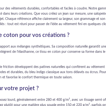
our des vêtements durables, confortables et faciles à coudre. Notre ga
dité dans leurs créations. Que vous créiez un jean sur mesure, une salopett
jet. Chaque référence affiche clairement sa largeur, son grammage et son 
udiés : tout est réuni pour passer de l'idée au vêtement fini en quelques clic
e coton pour vos créations ?
apport aux mélanges synthétiques. Sa composition naturelle garantit une e
ntègrent de l'élasthanne, ce tissu en coton pur conserve sa forme dans le
s de friction développent des patines naturelles qui confèrent au vêtemen
des et durables, du bleu indigo classique aux tons délavés ou écrus. Pour
on et favorise le confort thermique en toute saison.
r votre projet ?
 assez lourd, généralement entre 280 et 400 g/m², avec un tissage serré of
tez plutôt pour une matière plus souple entre 150 et 220 g/m², parfois pr