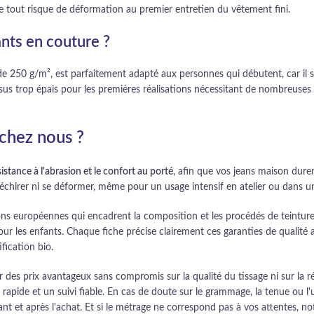
e tout risque de déformation au premier entretien du vêtement fini.
ants en couture ?
250 g/m², est parfaitement adapté aux personnes qui débutent, car il se
sus trop épais pour les premières réalisations nécessitant de nombreuses
chez nous ?
ésistance à l'abrasion et le confort au porté
, afin que vos jeans maison dure
échirer ni se déformer, même pour un usage intensif en atelier ou dans u
ons européennes qui encadrent la composition et les procédés de teinture. 
 les enfants. Chaque fiche précise clairement ces garanties de qualité a
fication bio.
r des prix avantageux sans compromis sur la qualité du tissage ni sur la 
apide et un suivi fiable. En cas de doute sur le grammage, la tenue ou l'usa
vant et après l'achat. Et si le métrage ne correspond pas à vos attentes, 