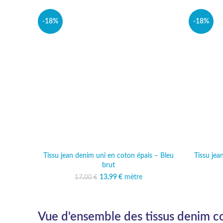
-18%
-18%
Tissu jean denim uni en coton épais – Bleu
Tissu jea
brut
13,99
Le prix initial était :
€
mètre
Le prix actuel est :
17,00
€
17,00 €.
13,99 €.
Vue d'ensemble des tissus denim c