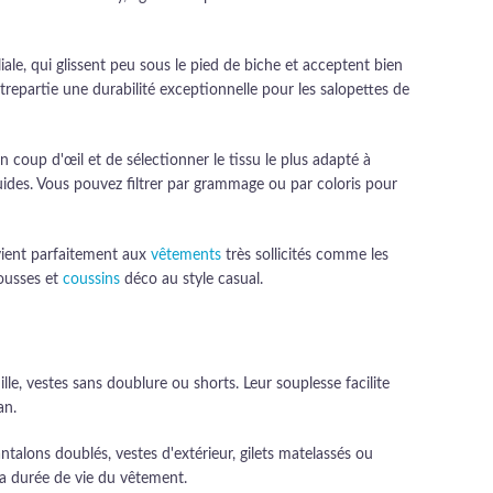
e, qui glissent peu sous le pied de biche et acceptent bien
repartie une durabilité exceptionnelle pour les salopettes de
n coup d'œil et de sélectionner le tissu le plus adapté à
uides. Vous pouvez filtrer par grammage ou par coloris pour
nvient parfaitement aux
vêtements
très sollicités comme les
housses et
coussins
déco au style casual.
le, vestes sans doublure ou shorts. Leur souplesse facilite
an.
talons doublés, vestes d'extérieur, gilets matelassés ou
la durée de vie du vêtement.