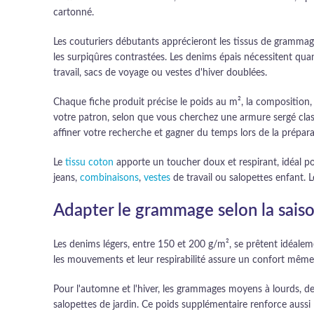
cartonné.
Les couturiers débutants apprécieront les tissus de grammag
les surpiqûres contrastées. Les denims épais nécessitent qua
travail, sacs de voyage ou vestes d'hiver doublées.
Chaque fiche produit précise le poids au m², la composition, l
votre patron, selon que vous cherchez une armure sergé class
affiner votre recherche et gagner du temps lors de la prépara
Le
tissu coton
apporte un toucher doux et respirant, idéal po
jeans,
combinaisons
,
vestes
de travail ou salopettes enfant.
Adapter le grammage selon la saiso
Les denims légers, entre 150 et 200 g/m², se prêtent idéaleme
les mouvements et leur respirabilité assure un confort même
Pour l'automne et l'hiver, les grammages moyens à lourds, de
salopettes de jardin. Ce poids supplémentaire renforce aussi