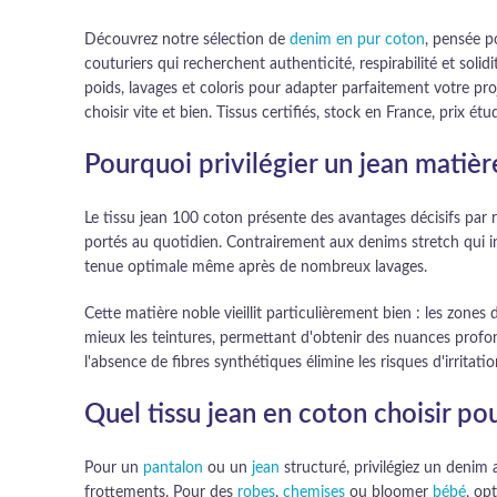
Découvrez notre sélection de
denim en pur coton
, pensée p
couturiers qui recherchent authenticité, respirabilité et soli
poids, lavages et coloris pour adapter parfaitement votre pro
choisir vite et bien. Tissus certifiés, stock en France, prix ét
Pourquoi privilégier un jean matièr
Le tissu jean 100 coton présente des avantages décisifs par r
portés au quotidien. Contrairement aux denims stretch qui i
tenue optimale même après de nombreux lavages.
Cette matière noble vieillit particulièrement bien : les zone
mieux les teintures, permettant d'obtenir des nuances profon
l'absence de fibres synthétiques élimine les risques d'irritati
Quel tissu jean en coton choisir pou
Pour un
pantalon
ou un
jean
structuré, privilégiez un denim
frottements. Pour des
robes
,
chemises
ou bloomer
bébé
, op