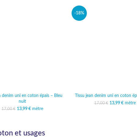
-18%
n denim uni en coton épais – Bleu
Tissu jean denim uni en coton ép
nuit
13,99
Le prix initi
€
mètre
Le prix
17,00
€
17,00
13
13,99
Le prix initial était :
€
mètre
Le prix actuel est :
17,00
€
17,00 €.
13,99 €.
oton et usages