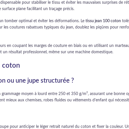
pensable pour stabiliser le tissu et éviter les mauvaises surprises de ré
surface plane facilitant un traçage précis.
r un tomber optimal et éviter les déformations. Le
tissu jean 100 coton
tolè
Pour les coutures rabattues typiques du jean, doublez les piqûres pour ren
eurs en coupant les marges de couture en biais ou en utilisant un marteau
 et un résultat professionnel, même sur une machine domestique.
n coton
n ou une jupe structurée ?
un grammage moyen à lourd entre 250 et 350 g/m², assurant une bonne opa
ent mieux aux chemises, robes fluides ou vêtements d'enfant qui nécessi
coupe pour anticiper le léger retrait naturel du coton et fixer la couleur.