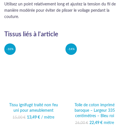
Utilisez un point relativement long et ajustez la tension du fil de
manière modérée pour éviter de plisser le voilage pendant la
couture.
Tissus liés à l'article
-10%
-14%
Tissu ignifugé traité non feu
Toile de coton imprimé
uni pour ameublement
baroque – Largeur 335
centimètres – Bleu roi
13,49
Le prix initial était :
€
/ mètre
Le prix
15,00
€
15,00 €.
actuel est :
22,49
Le prix initial était :
€
mètre
Le prix
26,00
€
13,49 €.