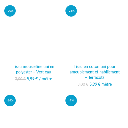
26,00 €.
actuel est :
22,49 €.
-20%
-25%
Tissu mousseline uni en
Tissu en coton uni pour
polyester – Vert eau
ameublement et habillement
– Terracota
5,99
Le prix initial était :
€
/ mètre
Le prix actuel
7,50
€
7,50 €.
est : 5,99 €.
5,99
Le prix initial était :
€
mètre
Le prix actuel
8,00
€
8,00 €.
est : 5,99 €.
-14%
-7%