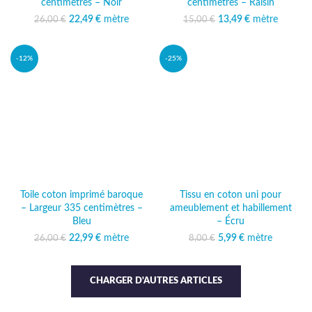
centimètres – Noir
centimètres – Raisin
22,49
Le prix initial était :
€
mètre
Le prix
13,49
Le prix initial était :
€
mètre
Le prix
26,00
€
15,00
€
26,00 €.
actuel est :
15,00 €.
actuel est :
22,49 €.
13,49 €.
-12%
-25%
Toile coton imprimé baroque
Tissu en coton uni pour
– Largeur 335 centimètres –
ameublement et habillement
Bleu
– Écru
22,99
Le prix initial était :
€
mètre
Le prix
5,99
Le prix initial était :
€
mètre
Le prix actuel
26,00
€
8,00
€
26,00 €.
actuel est :
8,00 €.
est : 5,99 €.
22,99 €.
CHARGER D'AUTRES ARTICLES