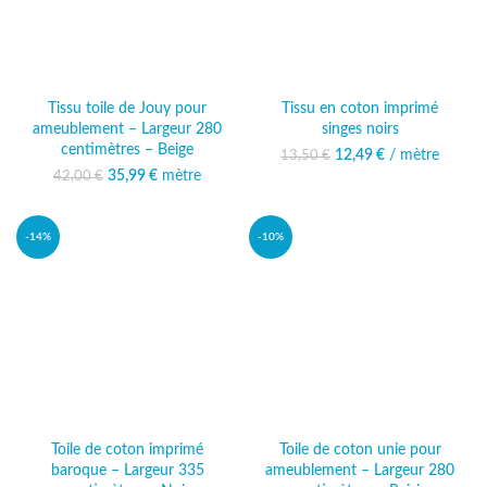
Tissu toile de Jouy pour
Tissu en coton imprimé
ameublement – Largeur 280
singes noirs
centimètres – Beige
12,49
Le prix initial était :
€
/ mètre
Le prix
13,50
€
13,50 €.
actuel est :
35,99
Le prix initial était :
€
mètre
Le prix
42,00
€
12,49 €.
42,00 €.
actuel est :
35,99 €.
-14%
-10%
Toile de coton imprimé
Toile de coton unie pour
baroque – Largeur 335
ameublement – Largeur 280