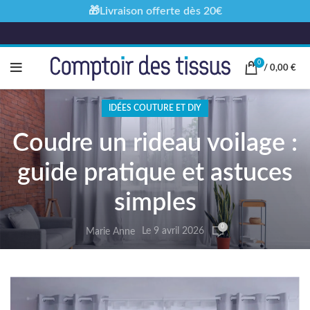
🎁Livraison offerte dès 20€
0
/
0,00
€
IDÉES COUTURE ET DIY
Coudre un rideau voilage :
guide pratique et astuces
simples
0
Le 9 avril 2026
Marie Anne