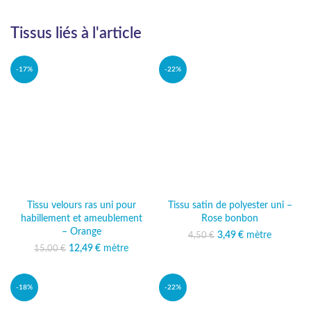
Tissus liés à l'article
-17%
-22%
Tissu velours ras uni pour
Tissu satin de polyester uni –
habillement et ameublement
Rose bonbon
– Orange
3,49
Le prix initial était :
€
mètre
Le prix actuel
4,50
€
4,50 €.
est : 3,49 €.
12,49
Le prix initial était :
€
mètre
Le prix
15,00
€
15,00 €.
actuel est :
12,49 €.
-18%
-22%