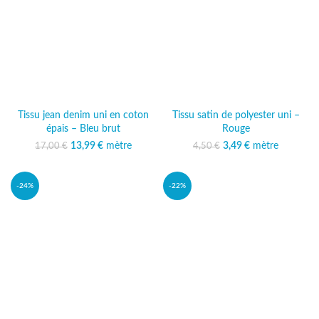
Tissu jean denim uni en coton
Tissu satin de polyester uni –
épais – Bleu brut
Rouge
13,99
Le prix initial était :
€
mètre
Le prix
3,49
Le prix initial était :
€
mètre
Le prix actuel
17,00
€
4,50
€
17,00 €.
actuel est :
4,50 €.
est : 3,49 €.
13,99 €.
-24%
-22%