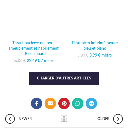
Tissu bouclette uni pour
Tissu satin imprimé rayure
ameublement et habillement
bleu et blanc
– Bleu canard
3,99
Le prix initial était :
€
mètre
Le prix actuel
5,00
€
5,00 €.
est : 3,99 €.
22,49
Le prix initial était :
€
/ mètre
Le prix
26,00
€
26,00 €.
actuel est :
22,49 €.
CHARGER D'AUTRES ARTICLES
NEWER
OLDER