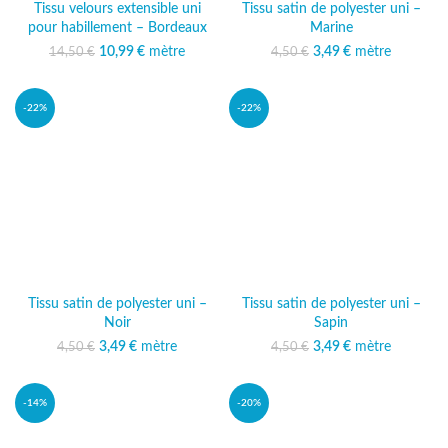
Tissu velours extensible uni
Tissu satin de polyester uni –
pour habillement – Bordeaux
Marine
10,99
Le prix initial était :
€
mètre
Le prix
3,49
Le prix initial était :
€
mètre
Le prix actuel
14,50
€
4,50
€
14,50 €.
actuel est :
4,50 €.
est : 3,49 €.
10,99 €.
-22%
-22%
Tissu satin de polyester uni –
Tissu satin de polyester uni –
Noir
Sapin
3,49
Le prix initial était :
€
mètre
Le prix actuel
3,49
Le prix initial était :
€
mètre
Le prix actuel
4,50
€
4,50
€
4,50 €.
est : 3,49 €.
4,50 €.
est : 3,49 €.
-14%
-20%