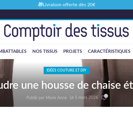
🎁Livraison offerte dès 20€
MBATTABLES
NOS TISSUS
PROJETS
CARACTÉRISTIQUES
IDÉES COUTURE ET DIY
re une housse de chaise ét
0
Le 5 mars 2026
Publié par
Marie Anne