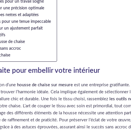
les pour un travail soigné
ur une précision optimale
es nettes et adaptées
ns pour une tenue impeccable
ur un ajustement parfait
tifs
usse de chaise
 sans accroc
chaise
ite pour embellir votre intérieur
ion d’une
housse de chaise sur mesure
est une entreprise gratifiante
trouver l’harmonie idéale. Cela implique également de sélectionner le
lure chic et durable. Une fois le tissu choisi, rassemblez
les outils 
tre chaise. L’art de couper le tissu avec soin est primordial, tout c
age des différents éléments de la housse nécessite une attention part
de raffinement et de praticité. Pour préserver l’éclat de votre œuvre
grâce à des astuces éprouvées, assurant ainsi le succès sans accroc d