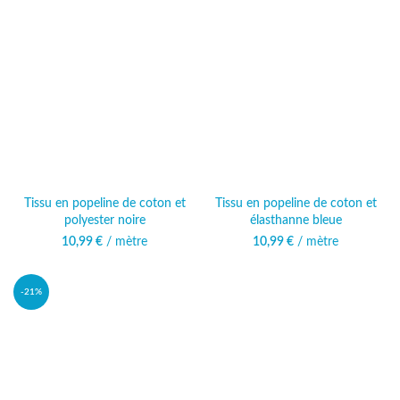
13,49 €.
10,99 €.
Tissu en popeline de coton et
Tissu en popeline de coton et
polyester noire
élasthanne bleue
10,99
€
/ mètre
10,99
€
/ mètre
-21%