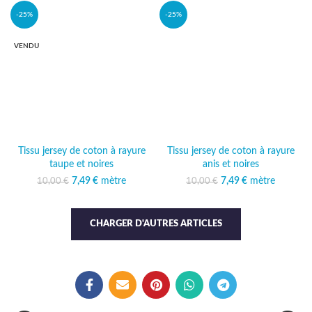
11,99 €.
-25%
-25%
VENDU
Tissu jersey de coton à rayure
Tissu jersey de coton à rayure
taupe et noires
anis et noires
Le prix initial était :
7,49
€
mètre
Le prix
Le prix initial était :
7,49
€
mètre
Le prix
10,00
€
10,00
€
10,00 €.
actuel est :
10,00 €.
actuel est :
7,49 €.
7,49 €.
CHARGER D'AUTRES ARTICLES