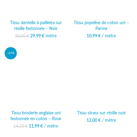
Tissu dentelle à paillette sur
Tissu popeline de coton uni –
résille festonnée – Noir
Parme
29,99
Le prix initial était :
€
mètre
Le prix
10,99
€
/ mètre
38,00
€
38,00 €.
actuel est :
29,99 €.
-17%
Tissu broderie anglaise uni
Tissu strass sur résille noir
festonnée en coton – Rose
12,00
€
/ mètre
11,99
Le prix initial était :
€
/ mètre
Le prix
14,50
€
14,50 €.
actuel est :