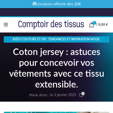
🎁Livraison offerte dès 20€
0
/
0,00
€
,
,
IDÉES COUTURE ET DIY
TENDANCES ET INSPIRATION MODE
TISSUS ET ÉCOLOGIE
Coton jersey : astuces
pour concevoir vos
vêtements avec ce tissu
extensible.
0
Le 3 janvier 2025
Marie Anne