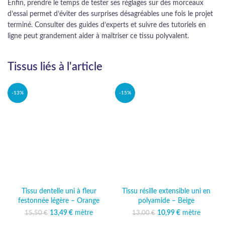
Enfin, prendre le temps de tester ses réglages sur des morceaux
d’essai permet d’éviter des surprises désagréables une fois le projet
terminé. Consulter des guides d’experts et suivre des tutoriels en
ligne peut grandement aider à maîtriser ce tissu polyvalent.
Tissus liés à l'article
-13%
-15%
Tissu dentelle uni à fleur
Tissu résille extensible uni en
festonnée légère – Orange
polyamide – Beige
13,49
Le prix initial était :
€
mètre
Le prix
10,99
Le prix initial était :
€
mètre
Le prix
15,50
€
13,00
€
15,50 €.
actuel est :
13,00 €.
actuel est :