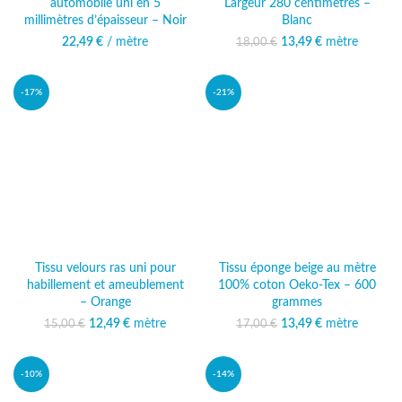
automobile uni en 5
Largeur 280 centimètres –
millimètres d’épaisseur – Noir
Blanc
22,49
€
/ mètre
13,49
Le prix initial était :
€
mètre
Le prix
18,00
€
18,00 €.
actuel est :
13,49 €.
-17%
-21%
Tissu velours ras uni pour
Tissu éponge beige au mètre
habillement et ameublement
100% coton Oeko-Tex – 600
– Orange
grammes
12,49
Le prix initial était :
€
mètre
Le prix
13,49
Le prix initial était :
€
mètre
Le prix
15,00
€
17,00
€
15,00 €.
actuel est :
17,00 €.
actuel est :
12,49 €.
13,49 €.
-10%
-14%