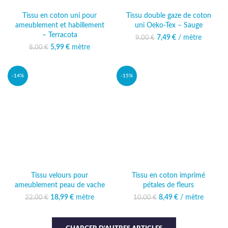
Tissu en coton uni pour
Tissu double gaze de coton
ameublement et habillement
uni Oeko-Tex – Sauge
– Terracota
7,49
Le prix initial était :
€
/ mètre
Le prix actuel
9,00
€
9,00 €.
est : 7,49 €.
5,99
Le prix initial était :
€
mètre
Le prix actuel
8,00
€
8,00 €.
est : 5,99 €.
-14%
-15%
Tissu velours pour
Tissu en coton imprimé
ameublement peau de vache
pétales de fleurs
18,99
Le prix initial était :
€
mètre
Le prix
8,49
Le prix initial était :
€
/ mètre
Le prix actuel
22,00
€
10,00
€
22,00 €.
actuel est :
10,00 €.
est : 8,49 €.
18,99 €.