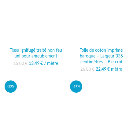
Tissu ignifugé traité non feu
Toile de coton imprimé
uni pour ameublement
baroque – Largeur 335
centimètres – Bleu roi
13,49
Le prix initial était :
€
/ mètre
Le prix
15,00
€
15,00 €.
actuel est :
22,49
Le prix initial était :
€
mètre
Le prix
26,00
€
13,49 €.
26,00 €.
actuel est :
22,49 €.
-25%
-17%