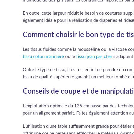
multitude de designs sans les contraintes imposées par d
En outre, cette largeur réduit le besoin de coutures suppl
également idéale pour la réalisation de draperies et ride
Comment choisir le bon type de ti
Les tissus fluides comme la mousseline ou la viscose co
tissu coton marinière
ou le
tissu jean pas cher
s’adaptent
Outre le type de tissu, il est essentiel de prendre en com
tissu de qualité supérieure garantit un meilleur tombé et
Conseils de coupe et de manipulation
L’exploitation optimale du 135 cm passe par des technique
pour un alignement parfait. Faites également attention au 
L’utilisation d’une table suffisamment grande pour étaler 
offrir une coupe nette sans effilocher le matériau. Avant 