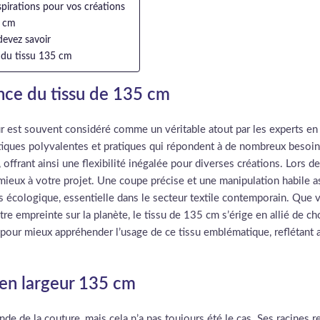
spirations pour vos créations
5 cm
devez savoir
e du tissu 135 cm
ance du tissu de 135 cm
ur est souvent considéré comme un véritable atout par les experts en 
iques polyvalentes et pratiques qui répondent à de nombreux besoins
ffrant ainsi une flexibilité inégalée pour diverses créations. Lors de 
u mieux à votre projet. Une coupe précise et une manipulation habile 
 écologique, essentielle dans le secteur textile contemporain. Que v
e empreinte sur la planète, le tissu de 135 cm s’érige en allié de ch
pour mieux appréhender l’usage de ce tissu emblématique, reflétant 
u en largeur 135 cm
de de la couture, mais cela n’a pas toujours été le cas. Ses racines r