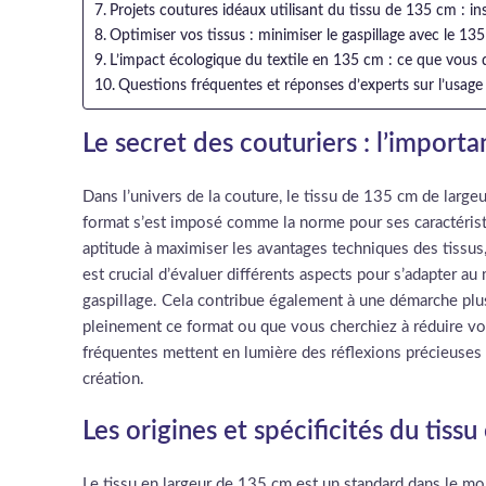
Projets coutures idéaux utilisant du tissu de 135 cm : in
Optimiser vos tissus : minimiser le gaspillage avec le 13
L’impact écologique du textile en 135 cm : ce que vous 
Questions fréquentes et réponses d’experts sur l’usag
Le secret des couturiers : l’import
Dans l’univers de la couture, le tissu de 135 cm de large
format s’est imposé comme la norme pour ses caractérist
aptitude à maximiser les avantages techniques des tissus, o
est crucial d’évaluer différents aspects pour s’adapter a
gaspillage. Cela contribue également à une démarche plus
pleinement ce format ou que vous cherchiez à réduire votr
fréquentes mettent en lumière des réflexions précieuses 
création.
Les origines et spécificités du tiss
Le tissu en largeur de 135 cm est un standard dans le mon