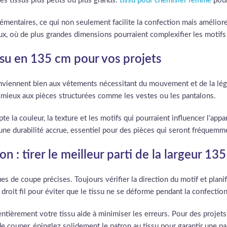
es tissus plus petits ou plus grands.
tissu pour chemisier femme
pour
émentaires, ce qui non seulement facilite la confection mais améliore 
aux, où de plus grandes dimensions pourraient complexifier les motifs
ssu en 135 cm pour vos projets
nviennent bien aux vêtements nécessitant du mouvement et de la légè
 mieux aux pièces structurées comme les vestes ou les pantalons.
pte la couleur, la texture et les motifs qui pourraient influencer l’ap
 une durabilité accrue, essentiel pour des pièces qui seront fréquemme
 : tirer le meilleur parti de la largeur 13
s de coupe précises. Toujours vérifier la direction du motif et plan
droit fil pour éviter que le tissu ne se déforme pendant la confection
entièrement votre tissu aide à minimiser les erreurs. Pour des projets
de couper, épinglez solidement le patron au tissu pour garantir une par