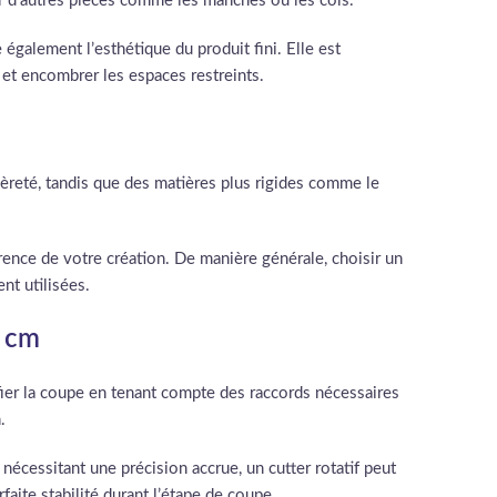
 d’autres pièces comme les manches ou les cols.
également l’esthétique du produit fini. Elle est
 et encombrer les espaces restreints.
reté, tandis que des matières plus rigides comme le
parence de votre création. De manière générale, choisir un
nt utilisées.
5 cm
ifier la coupe en tenant compte des raccords nécessaires
.
 nécessitant une précision accrue, un cutter rotatif peut
faite stabilité durant l’étape de coupe.