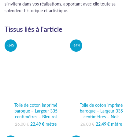
s’invitera dans vos réalisations, apportant avec elle toute sa
splendeur historique et artistique.
Tissus liés à l'article
-14%
-14%
Toile de coton imprimé
Toile de coton imprimé
baroque – Largeur 335
baroque – Largeur 335
centimètres – Bleu roi
centimètres – Noir
22,49
Le prix initial était :
€
mètre
Le prix
22,49
Le prix initial était :
€
mètre
Le prix
26,00
€
26,00
€
26,00 €.
actuel est :
26,00 €.
actuel est :
22,49 €.
22,49 €.