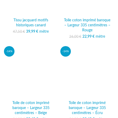
Tissu jacquard motifs
Toile coton imprimé baroque
historiques canard
– Largeur 335 centimètres –
Rouge
39,99
Le prix initial était :
€
mètre
Le prix
47,50
€
47,50 €.
actuel est :
22,99
Le prix initial était :
€
mètre
Le prix
26,00
€
39,99 €.
26,00 €.
actuel est :
22,99 €.
-14%
-14%
Toile de coton imprimé
Toile de coton imprimé
baroque – Largeur 335
baroque – Largeur 335
centimètres – Beige
centimètres – Écru