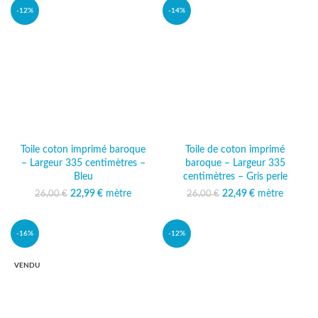
-12%
-14%
Toile coton imprimé baroque
Toile de coton imprimé
– Largeur 335 centimètres –
baroque – Largeur 335
Bleu
centimètres – Gris perle
22,99
Le prix initial était :
€
mètre
Le prix
22,49
Le prix initial était :
€
mètre
Le prix
26,00
€
26,00
€
26,00 €.
actuel est :
26,00 €.
actuel est :
22,99 €.
22,49 €.
-16%
-12%
VENDU