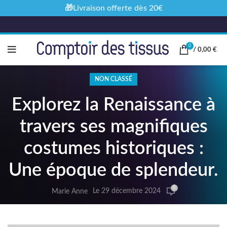
🎁Livraison offerte dès 20€
0
/
0,00
€
NON CLASSÉ
Explorez la Renaissance à
travers ses magnifiques
costumes historiques :
Une époque de splendeur.
0
Le 29 décembre 2024
Marie Anne