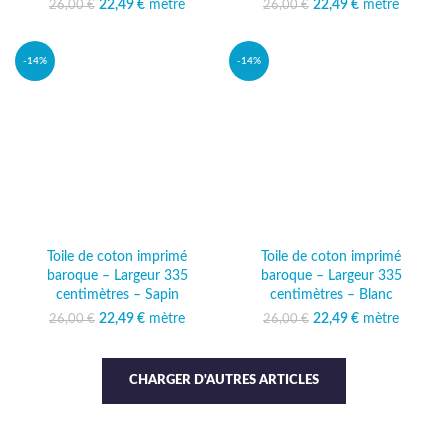
22,49
Le prix initial était :
€
mètre
Le prix
22,49
Le prix initial était :
€
mètre
Le prix
26,00
€
26,00
€
26,00 €.
actuel est :
26,00 €.
actuel est :
22,49 €.
22,49 €.
-14%
-14%
Toile de coton imprimé
Toile de coton imprimé
baroque – Largeur 335
baroque – Largeur 335
centimètres – Sapin
centimètres – Blanc
22,49
Le prix initial était :
€
mètre
Le prix
22,49
Le prix initial était :
€
mètre
Le prix
26,00
€
26,00
€
26,00 €.
actuel est :
26,00 €.
actuel est :
22,49 €.
22,49 €.
CHARGER D'AUTRES ARTICLES