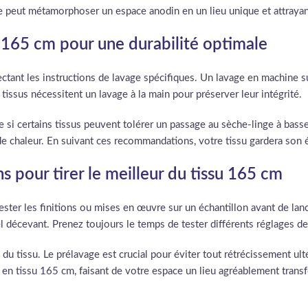
 peut métamorphoser un espace anodin en un lieu unique et attrayan
su 165 cm pour une durabilité optimale
ctant les instructions de lavage spécifiques. Un lavage en machine s
issus nécessitent un lavage à la main pour préserver leur intégrité.
me si certains tissus peuvent tolérer un passage au sèche-linge à bass
de chaleur. En suivant ces recommandations, votre tissu gardera son é
 pour tirer le meilleur du tissu 165 cm
ter les finitions ou mises en œuvre sur un échantillon avant de lanc
 décevant. Prenez toujours le temps de tester différents réglages de
 du tissu. Le prélavage est crucial pour éviter tout rétrécissement ul
s en tissu 165 cm, faisant de votre espace un lieu agréablement trans