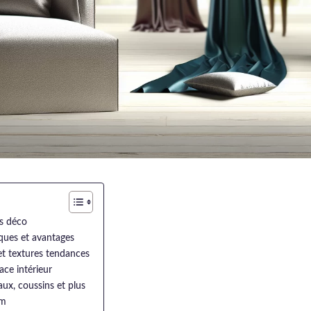
ts déco
iques et avantages
 et textures tendances
ce intérieur
aux, coussins et plus
cm