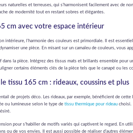
urs naturelles et terreuses, qui s’harmonisent facilement avec de nom
touche de modernité tout en restant sobres et élégantes.
65 cm avec votre espace intérieur
on intérieure, l’harmonie des couleurs est primordiale. Il est essenti
e dynamiser une pièce. En misant sur un camaïeu de couleurs, vous app
ief dans la pièce. Intégrez des tissus mats et brillants ensemble pour
uligner certains éléments clés de la pièce tels que le canapé ou les c
e tissu 165 cm : rideaux, coussins et plus
entail de projets déco. Les rideaux, par exemple, bénéficient de cette
trée ou lumineuse selon le type de
tissu thermique pour rideau
choisi. 
ésiré.
nsion pour s’habiller de motifs variés qui captivent le regard. En uti
ns ou de vos envies. Il est aussi possible de réaliser d’autres éléme