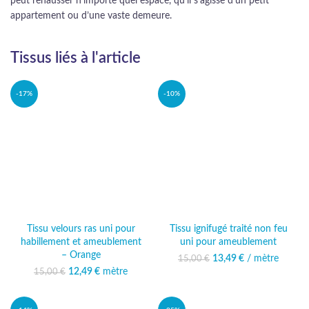
peut rehausser n’importe quel espace, qu’il s’agisse d’un petit
appartement ou d’une vaste demeure.
Tissus liés à l'article
-17%
-10%
Tissu velours ras uni pour
Tissu ignifugé traité non feu
habillement et ameublement
uni pour ameublement
– Orange
13,49
Le prix initial était :
€
/ mètre
Le prix
15,00
€
15,00 €.
actuel est :
12,49
Le prix initial était :
€
mètre
Le prix
15,00
€
13,49 €.
15,00 €.
actuel est :
12,49 €.