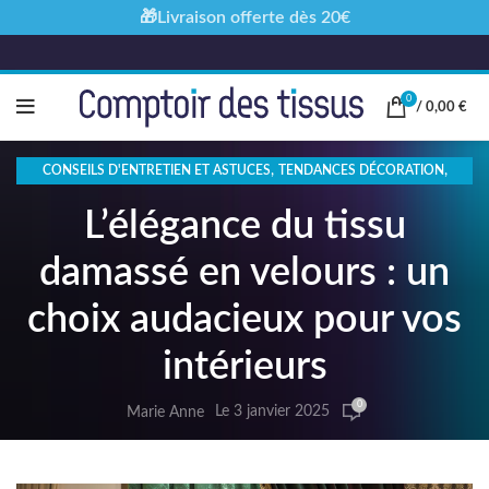
🎁Livraison offerte dès 20€
0
/
0,00
€
,
,
CONSEILS D'ENTRETIEN ET ASTUCES
TENDANCES DÉCORATION
TISSUS SPÉCIFIQUES ET LEUR UTILISATION
L’élégance du tissu
damassé en velours : un
choix audacieux pour vos
intérieurs
0
Le 3 janvier 2025
Marie Anne