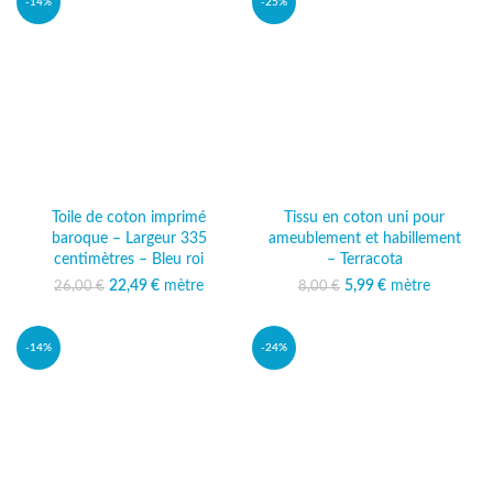
-14%
-25%
Toile de coton imprimé
Tissu en coton uni pour
baroque – Largeur 335
ameublement et habillement
centimètres – Bleu roi
– Terracota
22,49
Le prix initial était :
€
mètre
Le prix
5,99
Le prix initial était :
€
mètre
Le prix actuel
26,00
€
8,00
€
26,00 €.
actuel est :
8,00 €.
est : 5,99 €.
22,49 €.
-14%
-24%