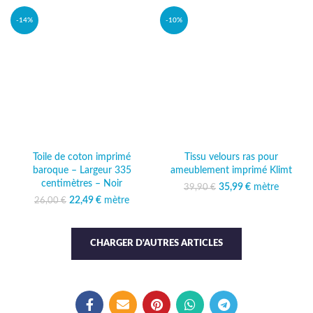
35,99 €.
-14%
-10%
Toile de coton imprimé
Tissu velours ras pour
baroque – Largeur 335
ameublement imprimé Klimt
centimètres – Noir
35,99
Le prix initial était :
€
mètre
Le prix
39,90
€
39,90 €.
actuel est :
22,49
Le prix initial était :
€
mètre
Le prix
26,00
€
35,99 €.
26,00 €.
actuel est :
22,49 €.
CHARGER D'AUTRES ARTICLES