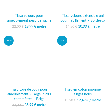
Tissu velours pour
Tissu velours extensible uni
ameublement peau de vache
pour habillement – Bordeaux
18,99
Le prix initial était :
€
mètre
Le prix
10,99
Le prix initial était :
€
mètre
Le prix
22,00
€
14,50
€
22,00 €.
actuel est :
14,50 €.
actuel est :
18,99 €.
10,99 €.
-14%
-7%
Tissu toile de Jouy pour
Tissu en coton imprimé
ameublement – Largeur 280
singes noirs
centimètres – Beige
12,49
Le prix initial était :
€
/ mètre
Le prix
13,50
€
13,50 €.
actuel est :
35,99
Le prix initial était :
€
mètre
Le prix
42,00
€
12,49 €.
42,00 €.
actuel est :