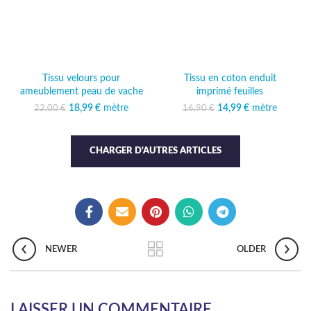
Tissu velours pour
Tissu en coton enduit
ameublement peau de vache
imprimé feuilles
18,99
Le prix initial était :
€
mètre
Le prix
14,99
Le prix initial était :
€
mètre
Le prix
22,00
€
16,90
€
22,00 €.
actuel est :
16,90 €.
actuel est :
18,99 €.
14,99 €.
CHARGER D'AUTRES ARTICLES
NEWER
OLDER
LAISSER UN COMMENTAIRE