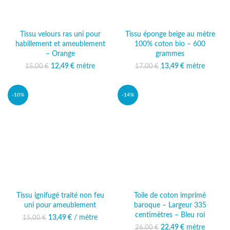
Tissu velours ras uni pour
Tissu éponge beige au mètre
habillement et ameublement
100% coton bio – 600
– Orange
grammes
12,49
Le prix initial était :
€
mètre
Le prix
13,49
Le prix initial était :
€
mètre
Le prix
15,00
€
17,00
€
15,00 €.
actuel est :
17,00 €.
actuel est :
12,49 €.
13,49 €.
-10%
-14%
Tissu ignifugé traité non feu
Toile de coton imprimé
uni pour ameublement
baroque – Largeur 335
centimètres – Bleu roi
13,49
Le prix initial était :
€
/ mètre
Le prix
15,00
€
15,00 €.
actuel est :
22,49
Le prix initial était :
€
mètre
Le prix
26,00
€