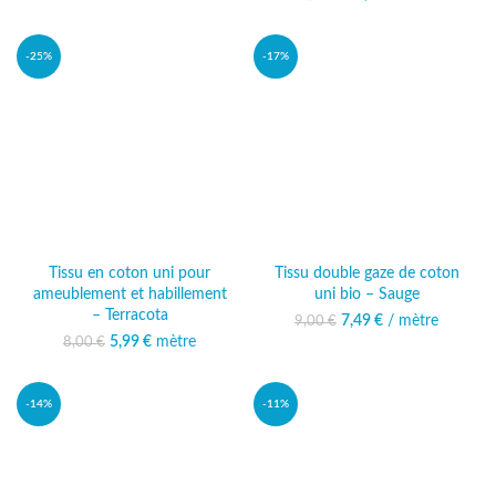
13,49 €.
26,00 €.
actuel est :
22,49 €.
-25%
-17%
Tissu en coton uni pour
Tissu double gaze de coton
ameublement et habillement
uni bio – Sauge
– Terracota
7,49
Le prix initial était :
€
/ mètre
Le prix actuel
9,00
€
9,00 €.
est : 7,49 €.
5,99
Le prix initial était :
€
mètre
Le prix actuel
8,00
€
8,00 €.
est : 5,99 €.
-14%
-11%