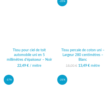
-25%
Tissu pour ciel de toit
Tissu percale de coton uni –
automobile uni en 5
Largeur 280 centimètres –
millimètres d’épaisseur – Noir
Blanc
22,49
€
/ mètre
13,49
Le prix initial était :
€
mètre
Le prix
18,00
€
18,00 €.
actuel est :
13,49 €.
-17%
-21%