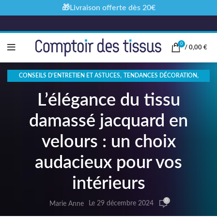
🎁Livraison offerte dès 20€
0
/
0,00
€
,
,
CONSEILS D'ENTRETIEN ET ASTUCES
TENDANCES DÉCORATION
TISSUS ET ÉCOLOGIE
L’élégance du tissu
damassé jacquard en
velours : un choix
audacieux pour vos
intérieurs
0
Le 29 décembre 2024
Marie Anne