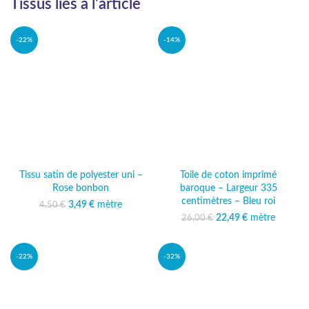
Tissus liés à l'article
-22%
-14%
Tissu satin de polyester uni –
Toile de coton imprimé
Rose bonbon
baroque – Largeur 335
centimètres – Bleu roi
3,49
Le prix initial était :
€
mètre
Le prix actuel
4,50
€
4,50 €.
est : 3,49 €.
22,49
Le prix initial était :
€
mètre
Le prix
26,00
€
26,00 €.
actuel est :
22,49 €.
-22%
-32%