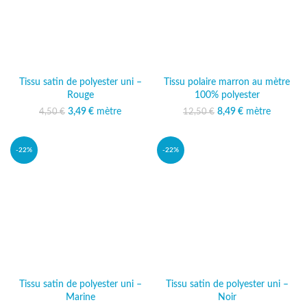
Tissu satin de polyester uni –
Tissu polaire marron au mètre
Rouge
100% polyester
3,49
Le prix initial était :
€
mètre
Le prix actuel
Le prix initial était :
8,49
€
mètre
Le prix
4,50
€
12,50
€
4,50 €.
est : 3,49 €.
12,50 €.
actuel est :
8,49 €.
-22%
-22%
Tissu satin de polyester uni –
Tissu satin de polyester uni –
Marine
Noir