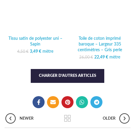
Tissu satin de polyester uni –
Toile de coton imprimé
Sapin
baroque – Largeur 335
centimètres – Gris perle
3,49
Le prix initial était :
€
mètre
Le prix actuel
4,50
€
4,50 €.
est : 3,49 €.
22,49
Le prix initial était :
€
mètre
Le prix
26,00
€
26,00 €.
actuel est :
22,49 €.
CHARGER D'AUTRES ARTICLES
NEWER
OLDER