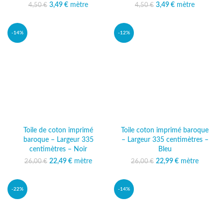
3,49
Le prix initial était :
€
mètre
Le prix actuel
3,49
Le prix initial était :
€
mètre
Le prix actuel
4,50
€
4,50
€
4,50 €.
est : 3,49 €.
4,50 €.
est : 3,49 €.
-14%
-12%
Toile de coton imprimé
Toile coton imprimé baroque
baroque – Largeur 335
– Largeur 335 centimètres –
centimètres – Noir
Bleu
22,49
Le prix initial était :
€
mètre
Le prix
22,99
Le prix initial était :
€
mètre
Le prix
26,00
€
26,00
€
26,00 €.
actuel est :
26,00 €.
actuel est :
22,49 €.
22,99 €.
-22%
-14%