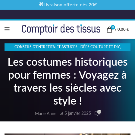
🎁Livraison offerte dès 20€
0
/
0,00
€
,
,
CONSEILS D'ENTRETIEN ET ASTUCES
IDÉES COUTURE ET DIY
TENDANCES ET INSPIRATION MODE
Les costumes historiques
pour femmes : Voyagez à
travers les siècles avec
style !
0
Le 5 janvier 2025
Marie Anne