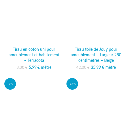
Tissu en coton uni pour
Tissu toile de Jouy pour
ameublement et habillement
ameublement – Largeur 280
– Terracota
centimètres – Beige
5,99
Le prix initial était :
€
mètre
Le prix actuel
35,99
Le prix initial était :
€
mètre
Le prix
8,00
€
42,00
€
8,00 €.
est : 5,99 €.
42,00 €.
actuel est :
35,99 €.
-7%
-14%