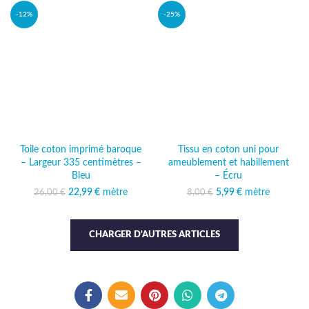
13,49 €.
-12%
-25%
Toile coton imprimé baroque
Tissu en coton uni pour
– Largeur 335 centimètres –
ameublement et habillement
Bleu
– Écru
22,99
Le prix initial était :
€
mètre
Le prix
5,99
Le prix initial était :
€
mètre
Le prix actuel
26,00
€
8,00
€
26,00 €.
actuel est :
8,00 €.
est : 5,99 €.
22,99 €.
CHARGER D'AUTRES ARTICLES