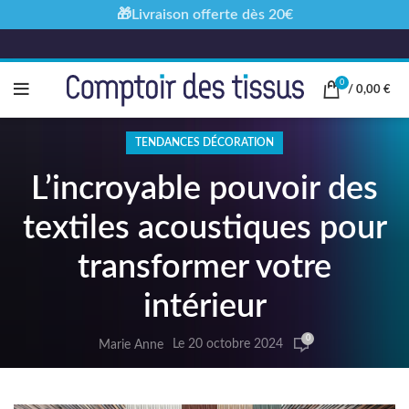
🎁Livraison offerte dès 20€
0
/
0,00
€
TENDANCES DÉCORATION
L’incroyable pouvoir des
textiles acoustiques pour
transformer votre
intérieur
0
Le 20 octobre 2024
Marie Anne