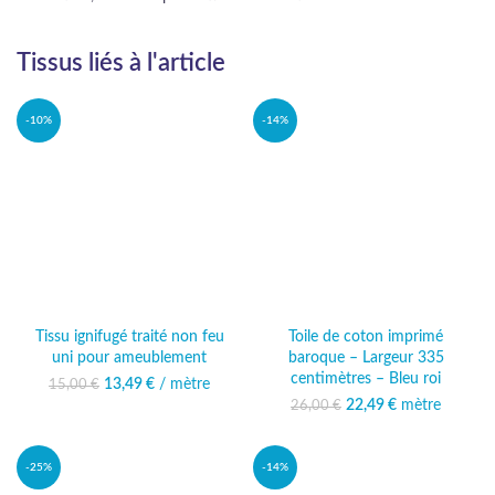
Tissus liés à l'article
-10%
-14%
Tissu ignifugé traité non feu
Toile de coton imprimé
uni pour ameublement
baroque – Largeur 335
centimètres – Bleu roi
13,49
Le prix initial était :
€
/ mètre
Le prix
15,00
€
15,00 €.
actuel est :
22,49
Le prix initial était :
€
mètre
Le prix
26,00
€
13,49 €.
26,00 €.
actuel est :
22,49 €.
-25%
-14%