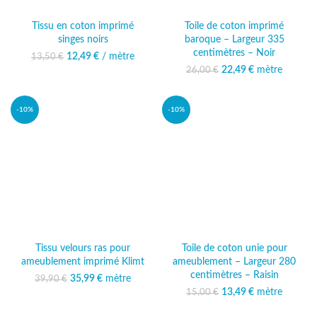
Tissu en coton imprimé
Toile de coton imprimé
singes noirs
baroque – Largeur 335
centimètres – Noir
12,49
Le prix initial était :
€
/ mètre
Le prix
13,50
€
13,50 €.
actuel est :
22,49
Le prix initial était :
€
mètre
Le prix
26,00
€
12,49 €.
26,00 €.
actuel est :
22,49 €.
-10%
-10%
Tissu velours ras pour
Toile de coton unie pour
ameublement imprimé Klimt
ameublement – Largeur 280
centimètres – Raisin
35,99
Le prix initial était :
€
mètre
Le prix
39,90
€
39,90 €.
actuel est :
13,49
Le prix initial était :
€
mètre
Le prix
15,00
€
35,99 €.
15,00 €.
actuel est :