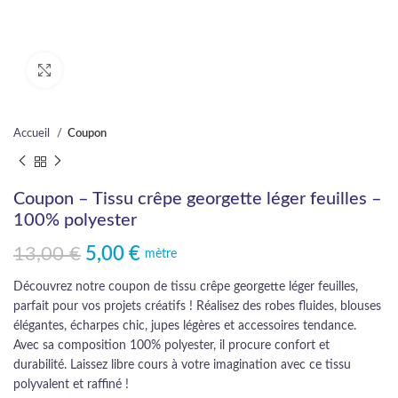
Cliquez pour agrandir
Accueil
Coupon
Coupon – Tissu crêpe georgette léger feuilles –
100% polyester
13,00
€
5,00
€
Le prix initial était : 13,00 €.
Le prix actuel est : 5,00 €.
mètre
Découvrez notre coupon de tissu crêpe georgette léger feuilles,
parfait pour vos projets créatifs ! Réalisez des robes fluides, blouses
élégantes, écharpes chic, jupes légères et accessoires tendance.
Avec sa composition 100% polyester, il procure confort et
durabilité. Laissez libre cours à votre imagination avec ce tissu
polyvalent et raffiné !