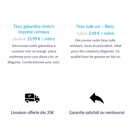
Tissu gabardine stretch
Tissu tulle uni – Blanc
imprimé carreaux
2,49
Le prix initial était :
€
/ mètre
Le prix actuel
3,50
€
3,50 €.
est : 2,49 €.
15,99
Le prix initial était :
€
\ mètre
Le prix
20,00
€
Découvrez notre tissu tulle
20,00 €.
actuel est :
Découvrez notre gabardine à
résistant, doux et polyvalent, idéal
15,99 €.
carreaux noir et orange, pièce
pour des créations élégantes. Sa
maîtresse pour une allure chic et
qualité haut de gamme en fait un
élégante. Confectionnée avec soin,
choix incontournable pour les plus
elle promet une qualité haut de
exigeants.
gamme incomparable pour vos
créations vestimentaires.
Livraison offerte dès 20€
Garantie satisfait ou remboursé