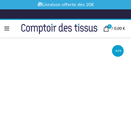
🎁Livraison offerte dès 20€
0
/
0,00
€
-62%