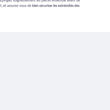
e. Épinglez soigneusement les pièces ensemble avant de
t, et assurez-vous de
bien sécuriser les extrémités des