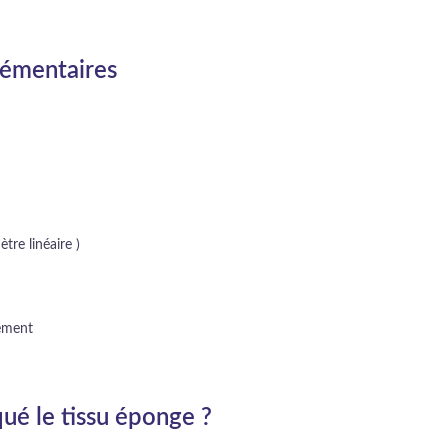
lémentaires
tre linéaire )
lement
ué le tissu éponge ?