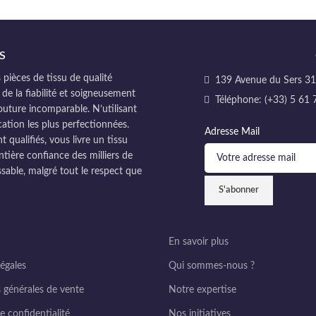
S
pièces de tissu de qualité
139 Avenue du Sers 311
 de la fiabilité et soigneusement
Téléphone: (+33) 5 61 
couture incomparable. N’utilisant
cation les plus perfectionnées.
Adresse Mail
ualifiés, vous livre un tissu
ntière confiance des milliers de
sable, malgré tout le respect que
En savoir plus
égales
Qui sommes-nous ?
 générales de vente
Notre expertise
e confidentialité
Nos initiatives