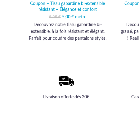
Coupon – Tissu gabardine bi-extensible
Coupon 
résistant – Élégance et confort
5,00
Le prix initial était :
€
mètre
Le prix actuel est :
5,99
€
5,99 €.
5,00 €.
Découvrez notre tissu gabardine bi-
Découv
extensible, à la fois résistant et élégant.
gratté, p
Parfait pour coudre des pantalons stylés,
! Réal
jupes modernes, vestes confortables,
sophistiq
shorts tendance et robes sophistiquées. Sa
ou shorts
composition unique allie confort et
durable 
durabilité, vous permettant de créer des
de class
pièces intemporelles. Libérez votre
pas l
créativité avec ce tissu d'exception !
créat
Livraison offerte dès 20€
Gar