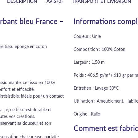
DESCRIPTION
AVIS (0)
TRANSPORT ET LIVRAISON
rbant bleu France –
Informations comp
Couleur : Unie
tre tissu éponge en coton
Composition : 100% Coton
Largeur : 1,50 m
Poids : 406,5 gr/m² ( 610 gr par mè
essionnante, ce tissu en 100%
Entretien : Lavage 30°C
fort et efficacité.
résistible, idéale pour un contact
Utilisation : Ameublement, Habil
ité, ce tissu est durable et
Origine : Italie
utes vos créations.
onservant sa douceur et son
Comment est fabriq
sensation chaleureuse, parfaite