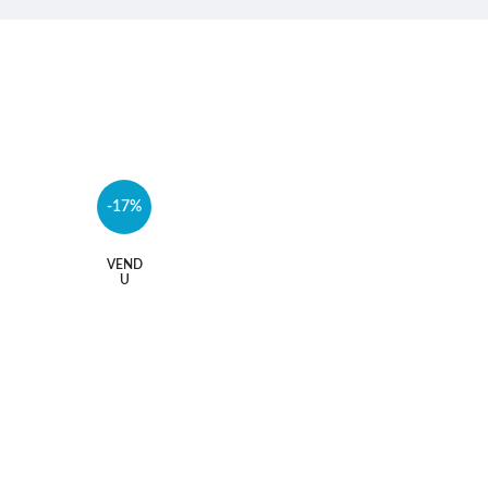
-17%
-25%
VEND
U