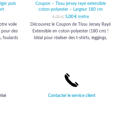
éger pois
Coupon – Tissu jersey rayé extensible
Tissu 
rt
coton-polyester – Largeur 180 cm
al était :
actuel est :
5,00
Le prix initial était :
€
mètre
Le prix actuel est :
6,00
€
€.
66 €.
6,00 €.
5,00 €.
tre voile
Découvrez le Coupon de Tissu Jersey Rayé
Découvr
l pour des
Extensible en coton-polyester (180 cm) !
émeraud
, foulards
Idéal pour réaliser des t-shirts, leggings,
qualit
 raffinés.
robes décontractées, jupes fluides et
proje
tique,
accessoires stylés. Sa douceur et son
te à vos
élasticité en font le choix parfait pour vos
vité avec
projets créatifs. Ajoutez une touche
is dorés !
moderne et personnelle à votre garde-robe
dès maintenant !
risé
Contacter le service client