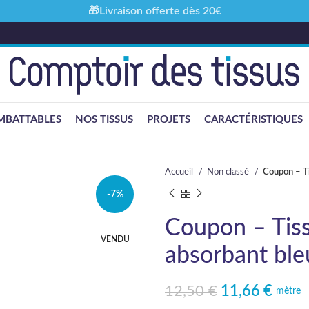
🎁Livraison offerte dès 20€
MBATTABLES
NOS TISSUS
PROJETS
CARACTÉRISTIQUES
Accueil
Non classé
Coupon – Ti
-7%
Coupon – Tis
VENDU
absorbant ble
12,50
€
11,66
€
Le prix initial était : 12,50 €.
Le prix actuel est : 11,66 €.
mètre