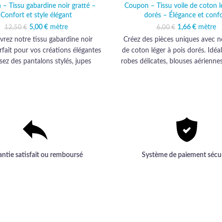
– Tissu gabardine noir gratté –
Coupon – Tissu voile de coton l
Confort et style élégant
dorés – Élégance et confo
5,00
Le prix initial était :
€
mètre
Le prix actuel est :
1,66
Le prix initi
€
mètre
Le prix 
12,50
€
6,00
€
12,50 €.
5,00 €.
6,00 
1,
rez notre tissu gabardine noir
Créez des pièces uniques avec no
arfait pour vos créations élégantes
de coton léger à pois dorés. Idéa
isez des pantalons stylés, jupes
robes délicates, blouses aériennes
uées, vestes tendance, robes chic
élégants, jupes légères et coussins
 décontractés. Ce tissu respirant,
Ce tissu allie confort et esthé
et polyvalent ajoutera une touche
apportant une touche scintillan
e à votre garde-robe. Ne manquez
créations. Réveillez votre créati
’opportunité d’exprimer votre
l'élégance du voile de coton à po
ivité avec ce tissu de qualité !
antie satisfait ou remboursé
Système de paiement sécu