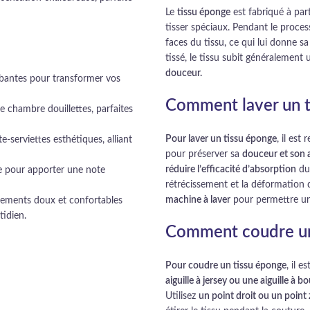
Le
tissu éponge
est fabriqué à par
tisser spéciaux. Pendant le proces
faces du tissu, ce qui lui donne s
tissé, le tissu subit généralement
douceur.
orbantes pour transformer vos
Comment laver un t
chambre douillettes, parfaites
Pour laver un tissu éponge
, il es
e-serviettes esthétiques, alliant
pour préserver sa
douceur et son 
réduire l’efficacité d’absorption
du 
ge pour apporter une note
rétrécissement et la déformation d
machine à laver
pour permettre un
tements doux et confortables
tidien.
Comment coudre un
Pour coudre un tissu éponge
, il 
aiguille à jersey ou une aiguille à b
Utilisez
un point droit ou un point 