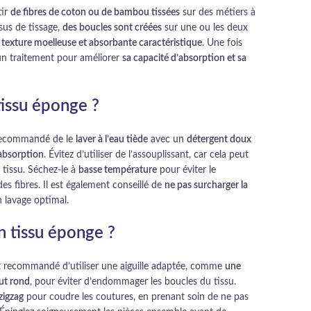
tir
de fibres de coton ou de bambou tissées
sur des métiers à
sus de tissage,
des boucles sont créées
sur une ou les deux
a
texture moelleuse et absorbante caractéristique
. Une fois
 un traitement pour améliorer
sa capacité d’absorption et sa
issu éponge ?
t recommandé de le
laver à l’eau tiède
avec un
détergent doux
absorption
. Évitez d’utiliser de l’assouplissant, car cela peut
tissu. Séchez-le à
basse température
pour éviter le
es fibres. Il est également conseillé de
ne pas surcharger la
 lavage optimal.
 tissu éponge ?
est recommandé d’utiliser une aiguille adaptée, comme
une
out rond
, pour éviter d’endommager les boucles du tissu.
zigzag
pour coudre les coutures, en prenant soin de ne pas