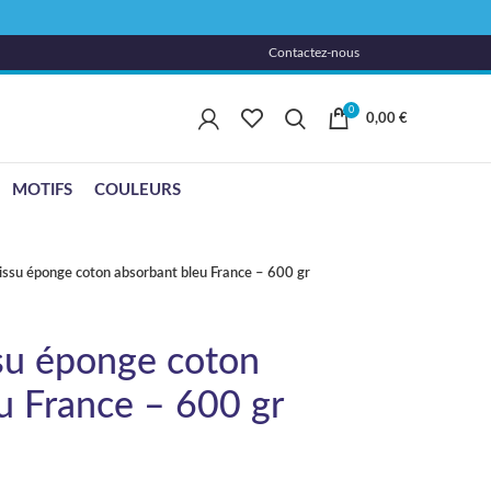
Contactez-nous
0
0,00
€
MOTIFS
COULEURS
ssu éponge coton absorbant bleu France – 600 gr
su éponge coton
u France – 600 gr